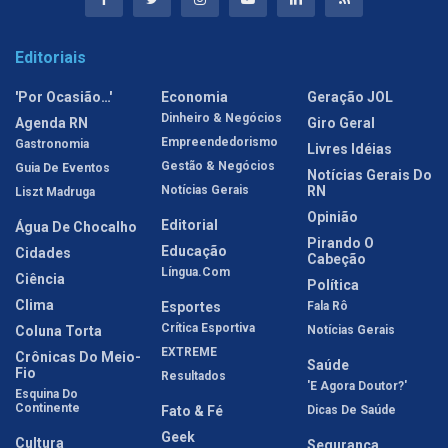
Editoriais
'Por Ocasião…'
Economia
Geração JOL
Dinheiro & Negócios
Agenda RN
Giro Geral
Empreendedorismo
Gastronomia
Livres Idéias
Gestão & Negócios
Guia De Eventos
Notícias Gerais Do
Notícias Gerais
RN
Liszt Madruga
Opinião
Editorial
Água De Chocalho
Pirando O
Educação
Cidades
Cabeção
Língua.com
Ciência
Política
Clima
Esportes
Fala Rô
Crítica Esportiva
Coluna Torta
Notícias Gerais
EXTREME
Crônicas Do Meio-
Saúde
Fio
Resultados
'E Agora Doutor?'
Esquina Do
Continente
Fato & Fé
Dicas De Saúde
Geek
Cultura
Segurança