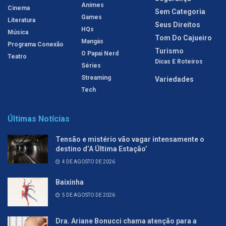
Animes
Cinema
Sem Categoria
Games
Literatura
Seus Direitos
HQs
Música
Tom Do Cajueiro
Mangás
Programa Conexão
Turismo
O Papai Nerd
Teatro
Dicas E Roteiros
Séries
Streaming
Variedades
Tech
Últimas Notícias
Tensão e mistério vão vagar intensamente o
destino d’A Última Estação’
4 DE AGOSTO DE 2026
Baixinha
5 DE AGOSTO DE 2026
Dra. Ariane Bonucci chama atenção para a