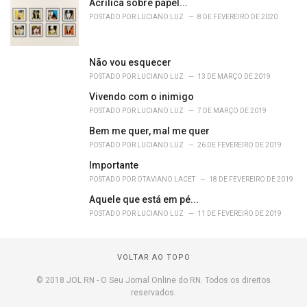
Acrílica sobre papel...
e
POSTADO POR
LUCIANO LUZ
8 DE FEVEREIRO DE 2020
s
:
Não vou esquecer
POSTADO POR
LUCIANO LUZ
13 DE MARÇO DE 2019
Vivendo com o inimigo
POSTADO POR
LUCIANO LUZ
7 DE MARÇO DE 2019
Bem me quer, mal me quer
POSTADO POR
LUCIANO LUZ
26 DE FEVEREIRO DE 2019
Importante
POSTADO POR
OTAVIANO LACET
18 DE FEVEREIRO DE 2019
Aquele que está em pé...
POSTADO POR
LUCIANO LUZ
11 DE FEVEREIRO DE 2019
VOLTAR AO TOPO
© 2018 JOL RN - O Seu Jornal Online do RN. Todos os direitos
reservados.