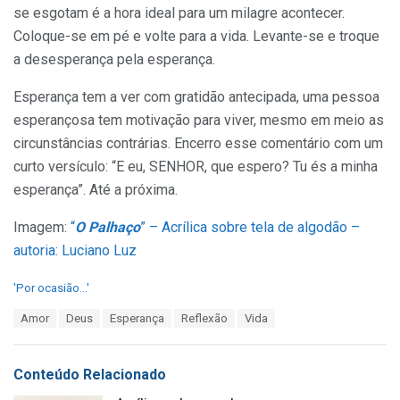
se esgotam é a hora ideal para um milagre acontecer.
Coloque-se em pé e volte para a vida. Levante-se e troque
a desesperança pela esperança.
Esperança tem a ver com gratidão antecipada, uma pessoa
esperançosa tem motivação para viver, mesmo em meio as
circunstâncias contrárias. Encerro esse comentário com um
curto versículo: “E eu, SENHOR, que espero? Tu és a minha
esperança”. Até a próxima.
Imagem:
“
O Palhaço
” – Acrílica sobre tela de algodão –
autoria: Luciano Luz
C
'Por ocasião...'
a
T
Amor
Deus
Esperança
Reflexão
Vida
t
a
e
g
g
s
o
Conteúdo Relacionado
:
r
i