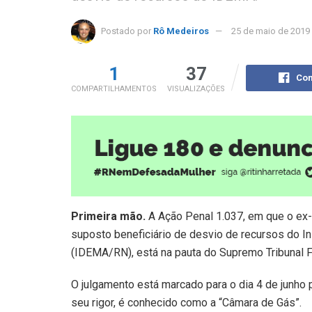
Postado por
Rô Medeiros
25 de maio de 2019
1
37
Com
COMPARTILHAMENTOS
VISUALIZAÇÕES
Primeira mão.
A Ação Penal 1.037, em que o ex
suposto beneficiário de desvio de recursos do I
(IDEMA/RN), está na pauta do Supremo Tribunal F
O julgamento está marcado para o dia 4 de junho 
seu rigor, é conhecido como a “Câmara de Gás”.