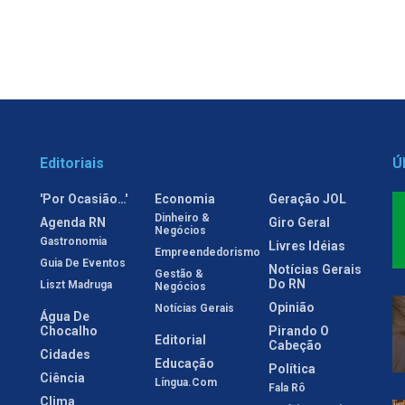
Editoriais
Ú
'Por Ocasião…'
Economia
Geração JOL
Dinheiro &
Agenda RN
Giro Geral
Negócios
Gastronomia
Livres Idéias
Empreendedorismo
Guia De Eventos
Notícias Gerais
Gestão &
Do RN
Liszt Madruga
Negócios
Opinião
Notícias Gerais
Água De
Chocalho
Pirando O
Editorial
Cabeção
Cidades
Educação
Política
Ciência
Língua.com
Fala Rô
Clima