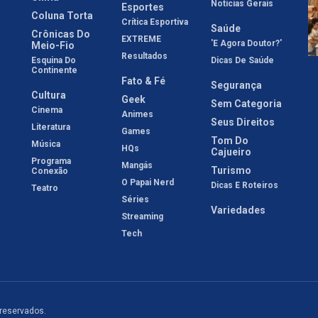
Notícias Gerais
Esportes
Coluna Torta
Crítica Esportiva
Saúde
Crônicas Do
EXTREME
'E Agora Doutor?'
Meio-Fio
Resultados
Esquina Do
Dicas De Saúde
Continente
Fato & Fé
Segurança
Cultura
Geek
Sem Categoria
Cinema
Animes
Seus Direitos
Literatura
Games
Tom Do
Música
HQs
Cajueiro
Programa
Mangás
Turismo
Conexão
O Papai Nerd
Dicas E Roteiros
Teatro
Séries
Variedades
Streaming
Tech
 reservados.