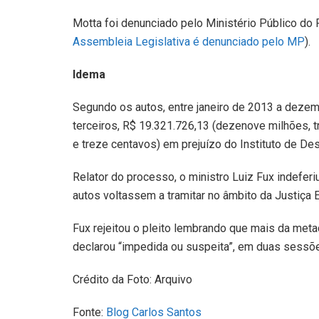
Motta foi denunciado pelo Ministério Público d
Assembleia Legislativa é denunciado pelo MP
).
Idema
Segundo os autos, entre janeiro de 2013 a dezemb
terceiros, R$ 19.321.726,13 (dezenove milhões, tr
e treze centavos) em prejuízo do Instituto de D
Relator do processo, o ministro Luiz Fux indefer
autos voltassem a tramitar no âmbito da Justiça 
Fux rejeitou o pleito lembrando que mais da met
declarou “impedida ou suspeita”, em duas sessõ
Crédito da Foto: Arquivo
Fonte:
Blog Carlos Santos