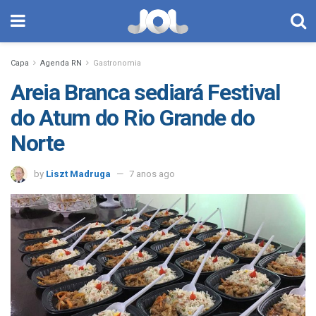
Capa
Agenda RN
Gastronomia
Areia Branca sediará Festival
do Atum do Rio Grande do
Norte
by
Liszt Madruga
7 anos ago