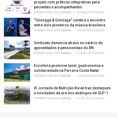
projeto com práticas integrativas para
pacientes e acompanhantes
POSTADO POR
LÚCIO AMARAL
6 DE AGOSTO DE 2026
“Gonzaga & Gonzaga” celebra o encontro
entre dois pioneiros da música brasileira
POSTADO POR
LÚCIO AMARAL
4 DE AGOSTO DE 2026
Sindicato denuncia atraso no salário de
aposentados e pensionistas do RN
POSTADO POR
LÚCIO AMARAL
4 DE AGOSTO DE 2026
Eccofeira promove lazer, gastronomia e
solidariedade na Ferreira Costa Natal
POSTADO POR
LÚCIO AMARAL
1 DE AGOSTO DE 2026
III Jornada de Nutrição Roval traz destaques
e novidades da era dos análogos de GLP-1
POSTADO POR
LÚCIO AMARAL
31 DE JULHO DE 2026