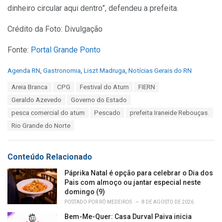
dinheiro circular aqui dentro”, defendeu a prefeita.
Crédito da Foto: Divulgação
Fonte:
Portal Grande Ponto
C
Agenda RN
,
Gastronomia
,
Liszt Madruga
,
Notícias Gerais do RN
a
T
Areia Branca
CPG
Festival do Atum
FIERN
t
a
e
Geraldo Azevedo
Governo do Estado
g
g
s
pesca comercial do atum
Pescado
prefeita Iraneide Rebouças.
o
:
r
Rio Grande do Norte
i
e
s
Conteúdo Relacionado
:
Páprika Natal é opção para celebrar o Dia dos
Pais com almoço ou jantar especial neste
domingo (9)
POSTADO POR
RÔ MEDEIROS
8 DE AGOSTO DE 2026
Bem-Me-Quer: Casa Durval Paiva inicia