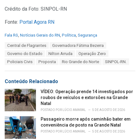
Crédito da Foto: SINPOL-RN
Fonte:
Portal Agora RN
C
Fala Rô
,
Notícias Gerais do RN
,
Política
,
Segurança
a
T
Central de Flagrantes
Governadora Fátima Bezerra
t
a
e
Governo do Estado
Nilton Arruda
Operação Zero
g
g
s
Policiais Civis
Proposta
Rio Grande do Norte
SINPOL-RN.
o
:
r
i
e
Conteúdo Relacionado
s
:
VÍDEO: Operação prende 14 investigados por
roubos de veículos e extorsões na Grande
Natal
POSTADO POR
LÚCIO AMARAL
5 DE AGOSTO DE 2026
Passageiro morre após caminhão bater em
conveniência de posto na Grande Natal
POSTADO POR
LÚCIO AMARAL
5 DE AGOSTO DE 2026