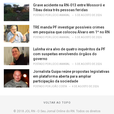
Grave acidente na RN-013 entre Mossoró e
Tibau deixa três pessoas feridas
POSTADO POR
LÚCIO AMARAL
5 DE AGOSTO DE 2026
TRE manda PF investigar possíveis crimes
em pesquisa que colocou Álvaro em 1º no RN
POSTADO POR
LÚCIO AMARAL
5 DE AGOSTO DE 2026
Lulinha vira alvo de quatro inquéritos da PF
com suspeitas envolvendo órgãos do
governo
POSTADO POR
LÚCIO AMARAL
5 DE AGOSTO DE 2026
Jornalista Guipa reúne propostas legislativas
em plataforma aberta para ampliar
participação da sociedade
POSTADO POR
JOÃO COSTA
4 DE AGOSTO DE 2026
VOLTAR AO TOPO
© 2018 JOL RN - O Seu Jornal Online do RN. Todos os direitos