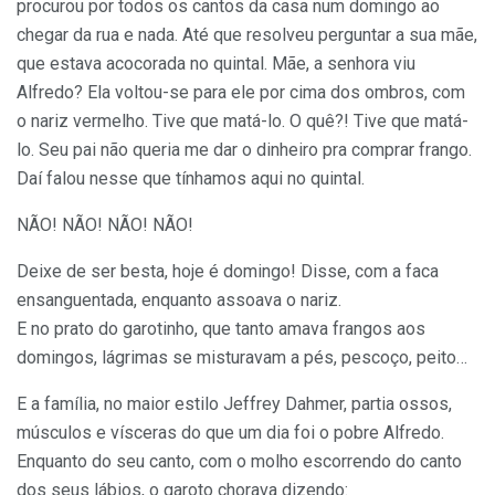
procurou por todos os cantos da casa num domingo ao
chegar da rua e nada. Até que resolveu perguntar a sua mãe,
que estava acocorada no quintal. Mãe, a senhora viu
Alfredo? Ela voltou-se para ele por cima dos ombros, com
o nariz vermelho. Tive que matá-lo. O quê?! Tive que matá-
lo. Seu pai não queria me dar o dinheiro pra comprar frango.
Daí falou nesse que tínhamos aqui no quintal.
NÃO! NÃO! NÃO! NÃO!
Deixe de ser besta, hoje é domingo! Disse, com a faca
ensanguentada, enquanto assoava o nariz.
E no prato do garotinho, que tanto amava frangos aos
domingos, lágrimas se misturavam a pés, pescoço, peito…
E a família, no maior estilo Jeffrey Dahmer, partia ossos,
músculos e vísceras do que um dia foi o pobre Alfredo.
Enquanto do seu canto, com o molho escorrendo do canto
dos seus lábios, o garoto chorava dizendo: