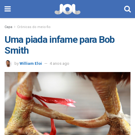
Capa
Crônicas do meio-fio
Uma piada infame para Bob
Smith
by
William Eloi
4 anos ago