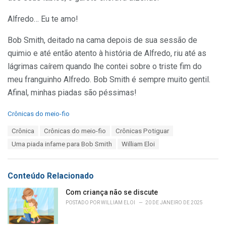
Alfredo… Eu te amo!
Bob Smith, deitado na cama depois de sua sessão de
quimio e até então atento à história de Alfredo, riu até as
lágrimas caírem quando lhe contei sobre o triste fim do
meu franguinho Alfredo. Bob Smith é sempre muito gentil.
Afinal, minhas piadas são péssimas!
C
Crônicas do meio-fio
a
T
Crônica
Crônicas do meio-fio
Crônicas Potiguar
t
a
e
Uma piada infame para Bob Smith
William Eloi
g
g
s
o
:
r
Conteúdo Relacionado
i
e
Com criança não se discute
s
POSTADO POR
WILLIAM ELOI
20 DE JANEIRO DE 2025
: