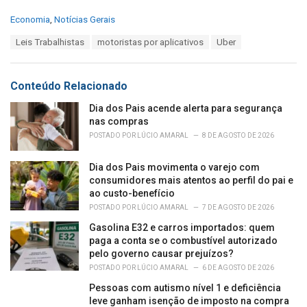
C
Economia
,
Notícias Gerais
a
T
Leis Trabalhistas
motoristas por aplicativos
Uber
t
a
e
g
g
s
o
Conteúdo Relacionado
:
r
i
Dia dos Pais acende alerta para segurança
e
nas compras
s
POSTADO POR
LÚCIO AMARAL
8 DE AGOSTO DE 2026
:
Dia dos Pais movimenta o varejo com
consumidores mais atentos ao perfil do pai e
ao custo-benefício
POSTADO POR
LÚCIO AMARAL
7 DE AGOSTO DE 2026
Gasolina E32 e carros importados: quem
paga a conta se o combustível autorizado
pelo governo causar prejuízos?
POSTADO POR
LÚCIO AMARAL
6 DE AGOSTO DE 2026
Pessoas com autismo nível 1 e deficiência
leve ganham isenção de imposto na compra