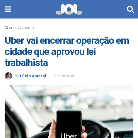
Capa
Economia
Uber vai encerrar operação em
cidade que aprovou lei
trabalhista
by
Lúcio Amaral
2 anos ago