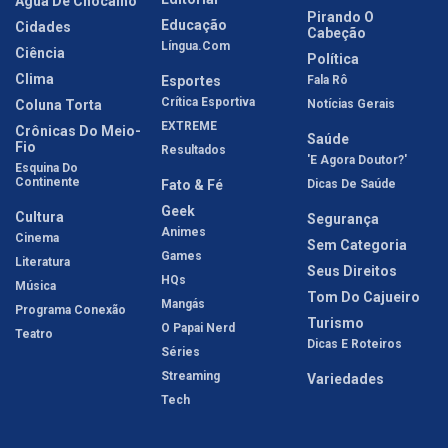
Água De Chocalho
Pirando O
Educação
Cidades
Cabeção
Língua.com
Ciência
Política
Clima
Esportes
Fala Rô
Crítica Esportiva
Coluna Torta
Notícias Gerais
EXTREME
Crônicas Do Meio-
Saúde
Fio
Resultados
'E Agora Doutor?'
Esquina Do
Continente
Fato & Fé
Dicas De Saúde
Geek
Cultura
Segurança
Animes
Cinema
Sem Categoria
Games
Literatura
Seus Direitos
HQs
Música
Tom Do Cajueiro
Mangás
Programa Conexão
Turismo
O Papai Nerd
Teatro
Dicas E Roteiros
Séries
Streaming
Variedades
Tech