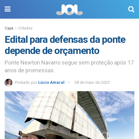
Capa
Cidades
Edital para defensas da ponte
depende de orçamento
Ponte Newton Navarro segue sem proteção após 17
anos de promessas.
Postado por
Lúcio Amaral
28 de maio de 2025