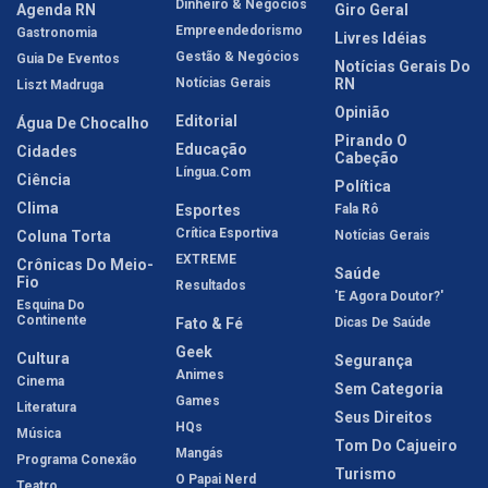
Dinheiro & Negócios
Agenda RN
Giro Geral
Empreendedorismo
Gastronomia
Livres Idéias
Gestão & Negócios
Guia De Eventos
Notícias Gerais Do
Notícias Gerais
RN
Liszt Madruga
Opinião
Editorial
Água De Chocalho
Pirando O
Educação
Cidades
Cabeção
Língua.com
Ciência
Política
Clima
Esportes
Fala Rô
Crítica Esportiva
Coluna Torta
Notícias Gerais
EXTREME
Crônicas Do Meio-
Saúde
Fio
Resultados
'E Agora Doutor?'
Esquina Do
Continente
Fato & Fé
Dicas De Saúde
Geek
Cultura
Segurança
Animes
Cinema
Sem Categoria
Games
Literatura
Seus Direitos
HQs
Música
Tom Do Cajueiro
Mangás
Programa Conexão
Turismo
O Papai Nerd
Teatro