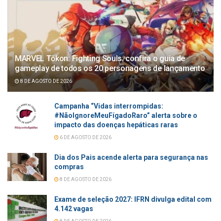
MARVEL Tōkon: Fighting Souls: confira o guia de
gameplay de todos os 20 personagens de lançamento
8 DE AGOSTO DE 2026
Campanha “Vidas interrompidas:
#NãoIgnoreMeuFígadoRaro” alerta sobre o
impacto das doenças hepáticas raras
6 DE AGOSTO DE 2026
Dia dos Pais acende alerta para segurança nas
compras
8 DE AGOSTO DE 2026
Exame de seleção 2027: IFRN divulga edital com
4.142 vagas