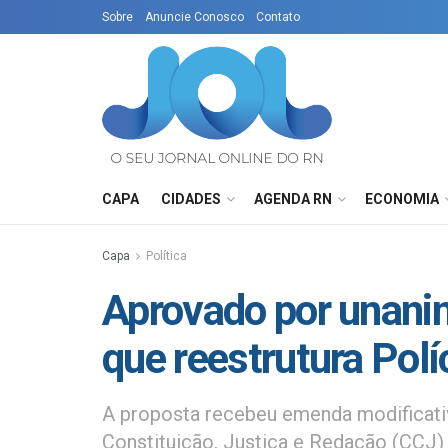
Sobre
Anuncie Conosco
Contato
CAPA
CIDADES
AGENDA RN
ECONOMIA
Capa
Política
Aprovado por unani
que reestrutura Polí
A proposta recebeu emenda modificati
Constituição, Justiça e Redação (CCJ) 