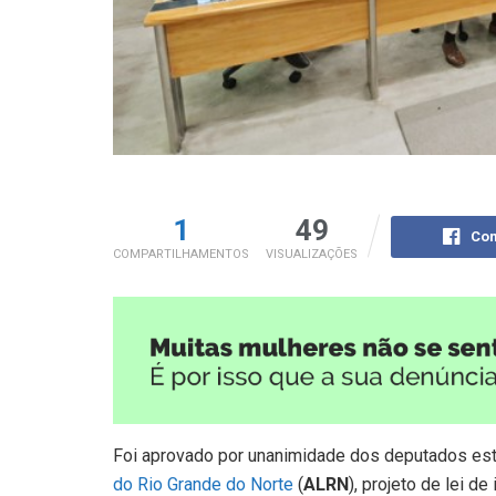
1
49
Com
COMPARTILHAMENTOS
VISUALIZAÇÕES
Foi aprovado por unanimidade dos deputados estad
do Rio Grande do Norte
(
ALRN
), projeto de lei 