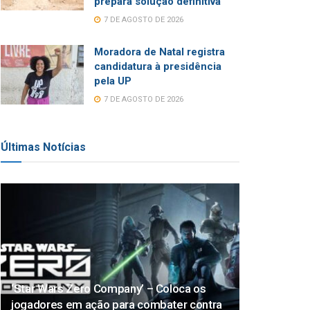
prepara solução definitiva
7 DE AGOSTO DE 2026
Moradora de Natal registra
candidatura à presidência
pela UP
7 DE AGOSTO DE 2026
Últimas Notícias
‘Star Wars Zero Company’ – Coloca os
jogadores em ação para combater contra