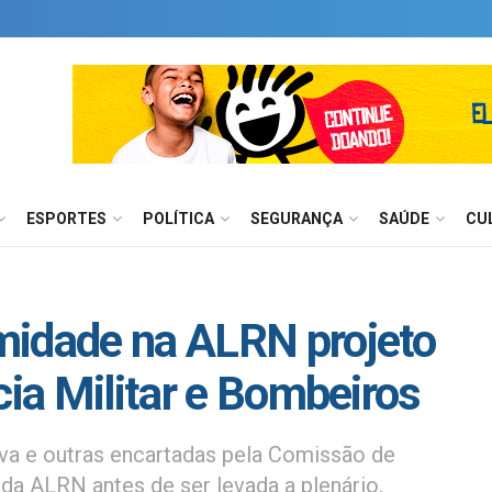
ESPORTES
POLÍTICA
SEGURANÇA
SAÚDE
CU
midade na ALRN projeto
cia Militar e Bombeiros
va e outras encartadas pela Comissão de
da ALRN antes de ser levada a plenário.