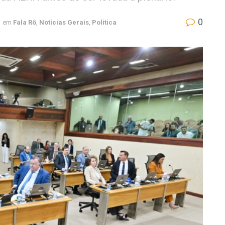
0
em
Fala Rô
,
Notícias Gerais
,
Política