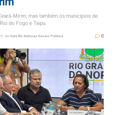
rim
Ceará-Mirim, mas também os municípios de
Rio do Fogo e Taipu.
0
25
em
Fala Rô
,
Notícias Gerais
,
Política