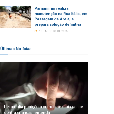
Parnamirim realiza
manutenção na Rua Itália, em
Passagem de Areia, e
prepara solução definitiva
7 DE AGOSTO DE 2026
Últimas Notícias
Lei amplia punição a crimes sexuais online
contra crianças; entenda