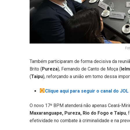
Fo
Também participaram de forma decisiva da reuniã
Brito (
Pureza
), Fernando de Canto de Moça (
Iel
(
Taipu
), reforçando a união em torno dessa impor
Clique aqui para seguir o canal do JO
O novo 17º BPM atenderá não apenas Ceará-Mir
Maxaranguape, Pureza, Rio do Fogo e Taipu
,
efetividade no combate à criminalidade e na prev