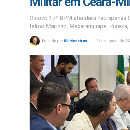
Militar em Ceará-Mi
O novo 17º BPM atenderá não apenas 
Ielmo Marinho, Maxaranguape, Pureza, 
Postado por
Rô Medeiros
21 de agosto de 20