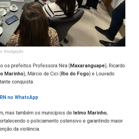
to: Divulgação
o os prefeitos Professora Nira (
Maxaranguape
), Ricardo
mo Marinho
), Márcio de Cici (
Rio do Fogo
) e Louvado
tante conquista.
L RN no WhatsApp
im, mas também os municípios de
Ielmo Marinho
,
 fortalecendo o policiamento ostensivo e garantindo maior
enção da violência.