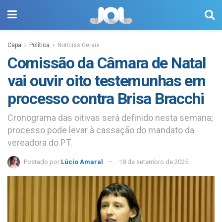
Capa
Política
Notícias Gerais
Comissão da Câmara de Natal
vai ouvir oito testemunhas em
processo contra Brisa Bracchi
Cronograma das oitivas será definido nesta semana;
processo pode levar à cassação do mandato da
vereadora do PT.
Postado por
Lúcio Amaral
18 de setembro de 2025