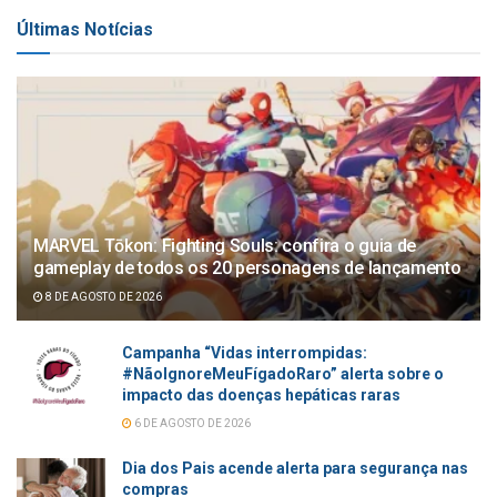
Últimas Notícias
MARVEL Tōkon: Fighting Souls: confira o guia de
gameplay de todos os 20 personagens de lançamento
8 DE AGOSTO DE 2026
Campanha “Vidas interrompidas:
#NãoIgnoreMeuFígadoRaro” alerta sobre o
impacto das doenças hepáticas raras
6 DE AGOSTO DE 2026
Dia dos Pais acende alerta para segurança nas
compras