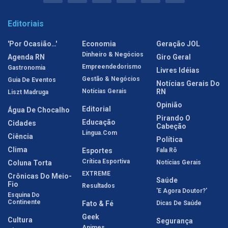
Editoriais
'Por Ocasião…'
Economia
Geração JOL
Dinheiro & Negócios
Agenda RN
Giro Geral
Empreendedorismo
Gastronomia
Livres Idéias
Gestão & Negócios
Guia De Eventos
Notícias Gerais Do
Notícias Gerais
RN
Liszt Madruga
Opinião
Editorial
Água De Chocalho
Pirando O
Educação
Cidades
Cabeção
Língua.com
Ciência
Política
Clima
Esportes
Fala Rô
Crítica Esportiva
Coluna Torta
Notícias Gerais
EXTREME
Crônicas Do Meio-
Saúde
Fio
Resultados
'E Agora Doutor?'
Esquina Do
Continente
Fato & Fé
Dicas De Saúde
Geek
Cultura
Segurança
Animes