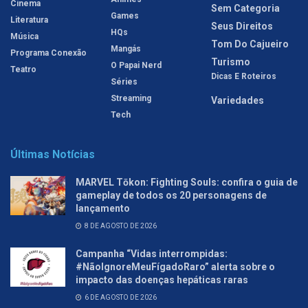
Cinema
Sem Categoria
Games
Literatura
Seus Direitos
HQs
Música
Tom Do Cajueiro
Mangás
Programa Conexão
Turismo
O Papai Nerd
Teatro
Dicas E Roteiros
Séries
Streaming
Variedades
Tech
Últimas Notícias
MARVEL Tōkon: Fighting Souls: confira o guia de
gameplay de todos os 20 personagens de
lançamento
8 DE AGOSTO DE 2026
Campanha “Vidas interrompidas:
#NãoIgnoreMeuFígadoRaro” alerta sobre o
impacto das doenças hepáticas raras
6 DE AGOSTO DE 2026