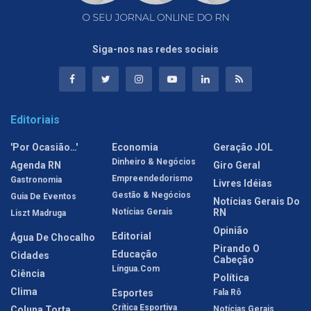
Siga-nos nas redes sociais
Editoriais
'Por Ocasião…'
Economia
Geração JOL
Dinheiro & Negócios
Agenda RN
Giro Geral
Empreendedorismo
Gastronomia
Livres Idéias
Gestão & Negócios
Guia De Eventos
Notícias Gerais Do
Notícias Gerais
RN
Liszt Madruga
Opinião
Editorial
Água De Chocalho
Pirando O
Educação
Cidades
Cabeção
Língua.com
Ciência
Política
Clima
Esportes
Fala Rô
Crítica Esportiva
Coluna Torta
Notícias Gerais