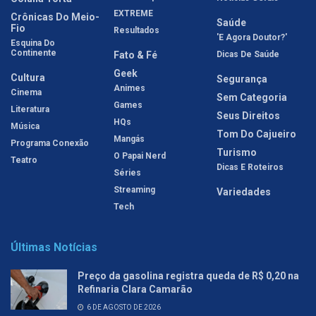
EXTREME
Crônicas Do Meio-
Saúde
Fio
Resultados
'E Agora Doutor?'
Esquina Do
Continente
Fato & Fé
Dicas De Saúde
Geek
Cultura
Segurança
Animes
Cinema
Sem Categoria
Games
Literatura
Seus Direitos
HQs
Música
Tom Do Cajueiro
Mangás
Programa Conexão
Turismo
O Papai Nerd
Teatro
Dicas E Roteiros
Séries
Streaming
Variedades
Tech
Últimas Notícias
Preço da gasolina registra queda de R$ 0,20 na
Refinaria Clara Camarão
6 DE AGOSTO DE 2026