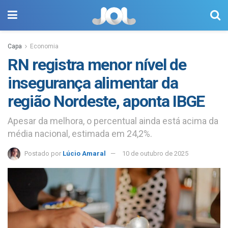
Capa
Economia
RN registra menor nível de
insegurança alimentar da
região Nordeste, aponta IBGE
Apesar da melhora, o percentual ainda está acima da
média nacional, estimada em 24,2%.
Postado por
Lúcio Amaral
10 de outubro de 2025