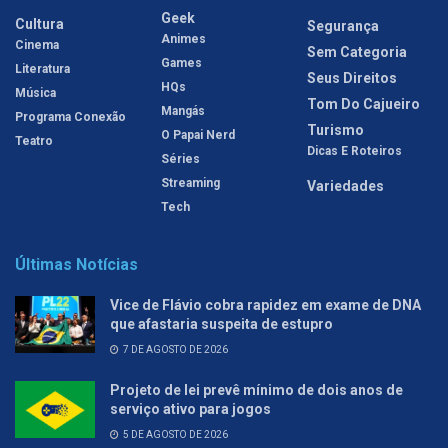
Geek
Cultura
Segurança
Animes
Cinema
Sem Categoria
Games
Literatura
Seus Direitos
HQs
Música
Tom Do Cajueiro
Mangás
Programa Conexão
Turismo
O Papai Nerd
Teatro
Dicas E Roteiros
Séries
Streaming
Variedades
Tech
Últimas Notícias
Vice de Flávio cobra rapidez em exame de DNA
que afastaria suspeita de estupro
7 DE AGOSTO DE 2026
Projeto de lei prevê mínimo de dois anos de
serviço ativo para jogos
5 DE AGOSTO DE 2026