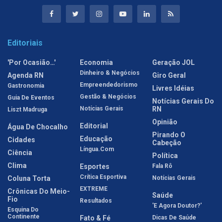
Editoriais
'Por Ocasião…'
Economia
Geração JOL
Dinheiro & Negócios
Agenda RN
Giro Geral
Empreendedorismo
Gastronomia
Livres Idéias
Gestão & Negócios
Guia De Eventos
Notícias Gerais Do
Notícias Gerais
RN
Liszt Madruga
Opinião
Editorial
Água De Chocalho
Pirando O
Educação
Cidades
Cabeção
Língua.com
Ciência
Política
Clima
Esportes
Fala Rô
Crítica Esportiva
Coluna Torta
Notícias Gerais
EXTREME
Crônicas Do Meio-
Saúde
Fio
Resultados
'E Agora Doutor?'
Esquina Do
Continente
Fato & Fé
Dicas De Saúde