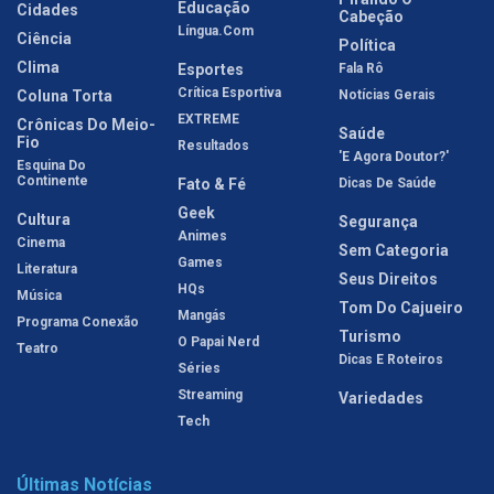
Educação
Cidades
Cabeção
Língua.com
Ciência
Política
Clima
Esportes
Fala Rô
Crítica Esportiva
Coluna Torta
Notícias Gerais
EXTREME
Crônicas Do Meio-
Saúde
Fio
Resultados
'E Agora Doutor?'
Esquina Do
Continente
Fato & Fé
Dicas De Saúde
Geek
Cultura
Segurança
Animes
Cinema
Sem Categoria
Games
Literatura
Seus Direitos
HQs
Música
Tom Do Cajueiro
Mangás
Programa Conexão
Turismo
O Papai Nerd
Teatro
Dicas E Roteiros
Séries
Streaming
Variedades
Tech
Últimas Notícias