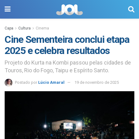
Capa
Cultura
Cinema
Cine Sementeira conclui etapa
2025 e celebra resultados
Projeto do Kurta na Kombi passou pelas cidades de
Touros, Rio do Fogo, Taipu e Espírito Santo.
Postado por
Lúcio Amaral
19 de novembro de 2025