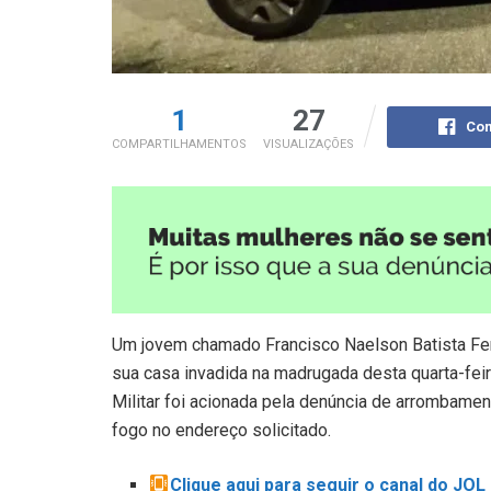
1
27
Com
COMPARTILHAMENTOS
VISUALIZAÇÕES
Um jovem chamado Francisco Naelson Batista Fern
sua casa invadida na madrugada desta quarta-feir
Militar foi acionada pela denúncia de arrombamen
fogo no endereço solicitado.
Clique aqui para seguir o canal do JO