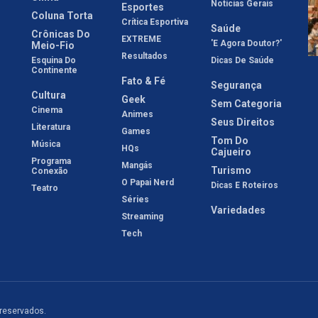
Notícias Gerais
Esportes
Coluna Torta
Crítica Esportiva
Saúde
Crônicas Do
EXTREME
'E Agora Doutor?'
Meio-Fio
Resultados
Esquina Do
Dicas De Saúde
Continente
Fato & Fé
Segurança
Cultura
Geek
Sem Categoria
Cinema
Animes
Seus Direitos
Literatura
Games
Tom Do
Música
HQs
Cajueiro
Programa
Mangás
Turismo
Conexão
O Papai Nerd
Dicas E Roteiros
Teatro
Séries
Variedades
Streaming
Tech
 reservados.