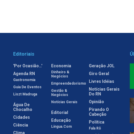
Editoriais
Ú
'Por Ocasião…'
Economia
Geração JOL
Dinheiro &
Agenda RN
Giro Geral
Negócios
Gastronomia
Livres Idéias
Empreendedorismo
Guia De Eventos
Notícias Gerais
Gestão &
Do RN
Liszt Madruga
Negócios
Opinião
Notícias Gerais
Água De
Chocalho
Pirando O
Editorial
Cabeção
Cidades
Educação
Política
Ciência
Língua.com
Fala Rô
Clima