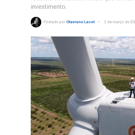
investimento.
Postado por
Otaviano Lacet
2 de março de 20