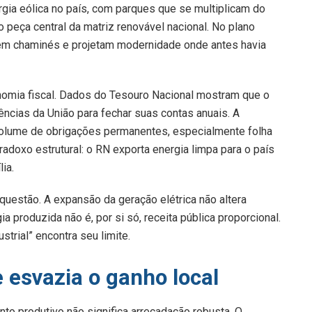
ergia eólica no país, com parques que se multiplicam do
o peça central da matriz renovável nacional. No plano
tuem chaminés e projetam modernidade onde antes havia
nomia fiscal. Dados do Tesouro Nacional mostram que o
cias da União para fechar suas contas anuais. A
 volume de obrigações permanentes, especialmente folha
adoxo estrutural: o RN exporta energia limpa para o país
ia.
questão. A expansão da geração elétrica não altera
a produzida não é, por si só, receita pública proporcional.
strial” encontra seu limite.
 esvazia o ganho local
nto produtivo não significa arrecadação robusta. O