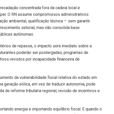
rrecadação concentrada fora da cadeia local e
 romper. O RN assume compromissos administrativos
ação ambiental, qualificação técnica — sem garantir
 crescimento setorial, mas não consolida base
 públicas autônomas.
itérios de repasse, o impacto será imediato sobre a
ruturantes poderão ser postergadas, programas de
ivos revistos por incapacidade financeira de
mento da vulnerabilidade fiscal relativa do estado em
a geração eólica, em vez de traduzir autonomia, pode
 de reforma tributária regional, revisão de incentivos e
ortando energia e importando equilíbrio fiscal. E quando o