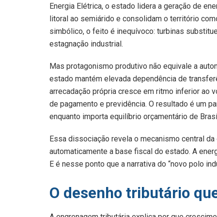
Energia Elétrica, o estado lidera a geração de en
litoral ao semiárido e consolidam o território com
simbólico, o feito é inequívoco: turbinas substi
estagnação industrial.
Mas protagonismo produtivo não equivale a auto
estado mantém elevada dependência de transferên
arrecadação própria cresce em ritmo inferior ao
de pagamento e previdência. O resultado é um par
enquanto importa equilíbrio orçamentário de Brasíl
Essa dissociação revela o mecanismo central da 
automaticamente a base fiscal do estado. A energi
E é nesse ponto que a narrativa do “novo polo indu
O desenho tributário que
A engrenagem tributária explica por que crescime