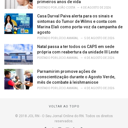
primeiros anos de vida
POSTADO POR
JOÃO COSTA
4 DE AGOSTO DE 2026
Casa Durval Paiva alerta para os sinais e
sintomas do Tumor de Wilms e conta com
Marina Elali como porta-voz da campanha de
agosto
POSTADO POR
LÚCIO AMARAL
5 DE AGOSTO DE 2026
Natal passa a ter todos os CAPS em sede
própria com reabertura da unidade III Leste
POSTADO POR
LÚCIO AMARAL
4 DE AGOSTO DE 2026
Parnamirim promove ações de
conscientização durante o Agosto Verde,
mês de combate à leishmaniose
POSTADO POR
LÚCIO AMARAL
4 DE AGOSTO DE 2026
VOLTAR AO TOPO
© 2018 JOL RN - O Seu Jornal Online do RN. Todos os direitos
reservados.