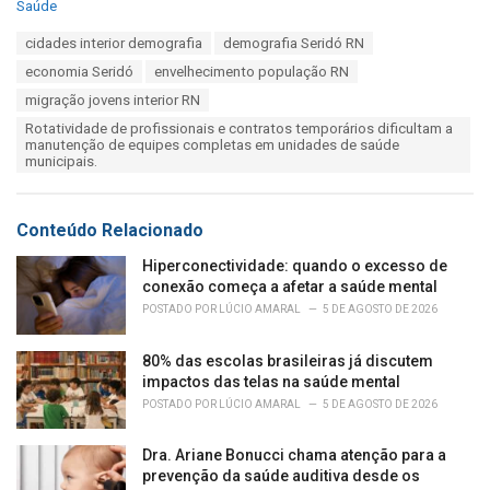
C
Saúde
a
T
cidades interior demografia
demografia Seridó RN
t
a
e
economia Seridó
envelhecimento população RN
g
g
s
migração jovens interior RN
o
:
r
Rotatividade de profissionais e contratos temporários dificultam a
i
manutenção de equipes completas em unidades de saúde
municipais.
e
s
:
Conteúdo Relacionado
Hiperconectividade: quando o excesso de
conexão começa a afetar a saúde mental
POSTADO POR
LÚCIO AMARAL
5 DE AGOSTO DE 2026
80% das escolas brasileiras já discutem
impactos das telas na saúde mental
POSTADO POR
LÚCIO AMARAL
5 DE AGOSTO DE 2026
Dra. Ariane Bonucci chama atenção para a
prevenção da saúde auditiva desde os