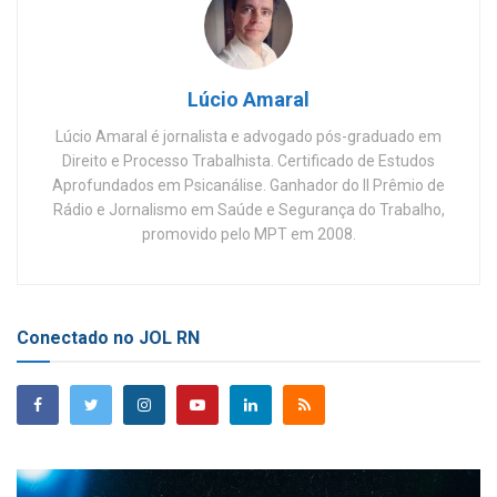
Lúcio Amaral
Lúcio Amaral é jornalista e advogado pós-graduado em
Direito e Processo Trabalhista. Certificado de Estudos
Aprofundados em Psicanálise. Ganhador do II Prêmio de
Rádio e Jornalismo em Saúde e Segurança do Trabalho,
promovido pelo MPT em 2008.
Conectado no JOL RN