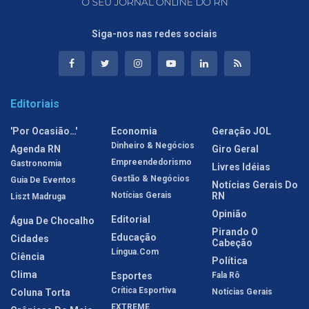
Siga-nos nas redes sociais
Editoriais
'Por Ocasião…'
Economia
Geração JOL
Dinheiro & Negócios
Agenda RN
Giro Geral
Empreendedorismo
Gastronomia
Livres Idéias
Gestão & Negócios
Guia De Eventos
Notícias Gerais Do
Notícias Gerais
RN
Liszt Madruga
Opinião
Editorial
Água De Chocalho
Pirando O
Educação
Cidades
Cabeção
Língua.com
Ciência
Política
Clima
Esportes
Fala Rô
Crítica Esportiva
Coluna Torta
Notícias Gerais
EXTREME