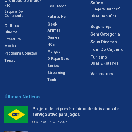
Crônicas Do Meio-
Saúde
Fio
Resultados
'E Agora Doutor?'
Esquina Do
Continente
Fato & Fé
Dicas De Saúde
Geek
Cultura
Segurança
Animes
Cinema
Sem Categoria
Games
Literatura
Seus Direitos
HQs
Música
Tom Do Cajueiro
Mangás
Programa Conexão
Turismo
O Papai Nerd
Teatro
Dicas E Roteiros
Séries
Streaming
Variedades
Tech
Últimas Notícias
Projeto de lei prevê mínimo de dois anos de
serviço ativo para jogos
5 DE AGOSTO DE 2026