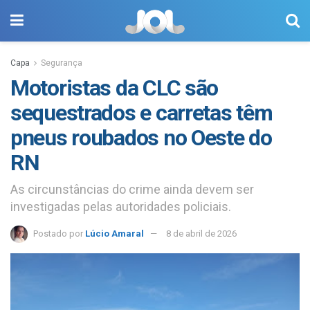
Capa
Segurança
Motoristas da CLC são
sequestrados e carretas têm
pneus roubados no Oeste do
RN
As circunstâncias do crime ainda devem ser
investigadas pelas autoridades policiais.
Postado por
Lúcio Amaral
8 de abril de 2026