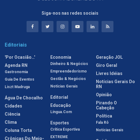
Siga-nos nas redes sociais
Editoriais
'Por Ocasião…'
Economia
Geração JOL
Dinheiro & Negócios
Agenda RN
Giro Geral
Empreendedorismo
Gastronomia
Livres Idéias
Gestão & Negócios
Guia De Eventos
Notícias Gerais Do
Notícias Gerais
RN
Liszt Madruga
Opinião
Editorial
Água De Chocalho
Pirando O
Educação
Cidades
Cabeção
Língua.com
Ciência
Política
Clima
Esportes
Fala Rô
Crítica Esportiva
Coluna Torta
Notícias Gerais
EXTREME
Crônicas Do Meio-