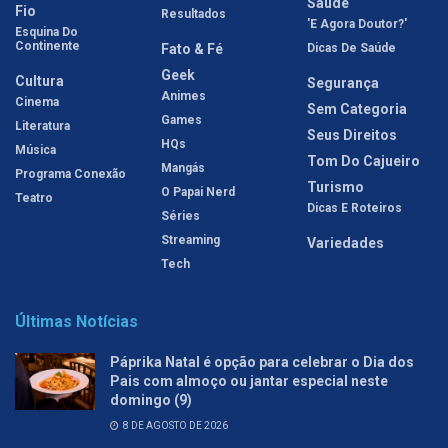
Saúde
Fio
Resultados
'E Agora Doutor?'
Esquina Do
Continente
Fato & Fé
Dicas De Saúde
Geek
Cultura
Segurança
Animes
Cinema
Sem Categoria
Games
Literatura
Seus Direitos
HQs
Música
Tom Do Cajueiro
Mangás
Programa Conexão
Turismo
O Papai Nerd
Teatro
Dicas E Roteiros
Séries
Streaming
Variedades
Tech
Últimas Notícias
Páprika Natal é opção para celebrar o Dia dos
Pais com almoço ou jantar especial neste
domingo (9)
8 DE AGOSTO DE 2026