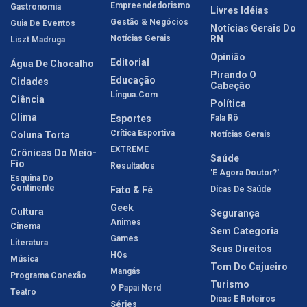
Empreendedorismo
Gastronomia
Livres Idéias
Gestão & Negócios
Guia De Eventos
Notícias Gerais Do
Notícias Gerais
RN
Liszt Madruga
Opinião
Editorial
Água De Chocalho
Pirando O
Educação
Cidades
Cabeção
Língua.com
Ciência
Política
Clima
Esportes
Fala Rô
Crítica Esportiva
Coluna Torta
Notícias Gerais
EXTREME
Crônicas Do Meio-
Saúde
Fio
Resultados
'E Agora Doutor?'
Esquina Do
Continente
Fato & Fé
Dicas De Saúde
Geek
Cultura
Segurança
Animes
Cinema
Sem Categoria
Games
Literatura
Seus Direitos
HQs
Música
Tom Do Cajueiro
Mangás
Programa Conexão
Turismo
O Papai Nerd
Teatro
Dicas E Roteiros
Séries