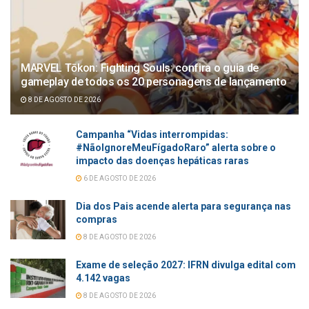
MARVEL Tōkon: Fighting Souls: confira o guia de
gameplay de todos os 20 personagens de lançamento
8 DE AGOSTO DE 2026
Campanha “Vidas interrompidas:
#NãoIgnoreMeuFígadoRaro” alerta sobre o
impacto das doenças hepáticas raras
6 DE AGOSTO DE 2026
Dia dos Pais acende alerta para segurança nas
compras
8 DE AGOSTO DE 2026
Exame de seleção 2027: IFRN divulga edital com
4.142 vagas
8 DE AGOSTO DE 2026