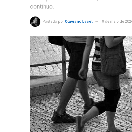
contínuo.
Postado por
Otaviano Lacet
9 de maio de 202