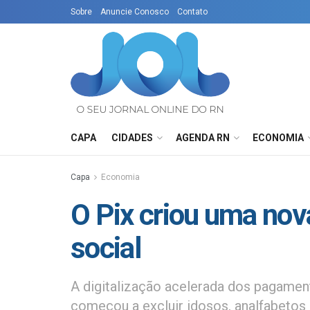
Sobre
Anuncie Conosco
Contato
CAPA
CIDADES
AGENDA RN
ECONOMIA
Capa
Economia
O Pix criou uma nov
social
A digitalização acelerada dos pagament
começou a excluir idosos, analfabetos