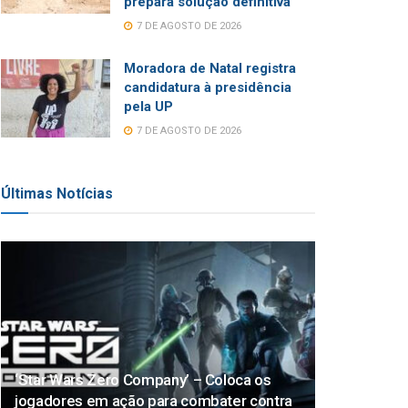
prepara solução definitiva
7 DE AGOSTO DE 2026
Moradora de Natal registra
candidatura à presidência
pela UP
7 DE AGOSTO DE 2026
Últimas Notícias
‘Star Wars Zero Company’ – Coloca os
jogadores em ação para combater contra