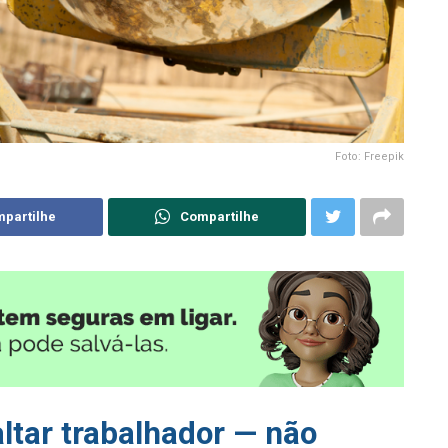
Foto: Freepik
partilhe
Compartilhe
ltar trabalhador — não