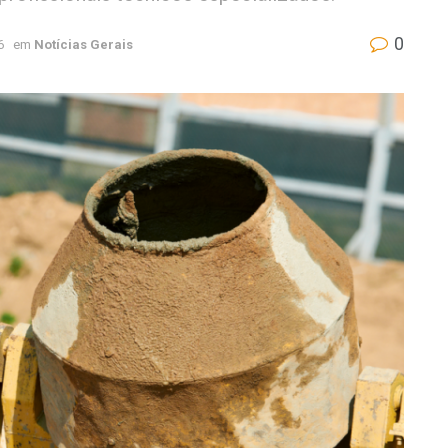
0
6
em
Notícias Gerais