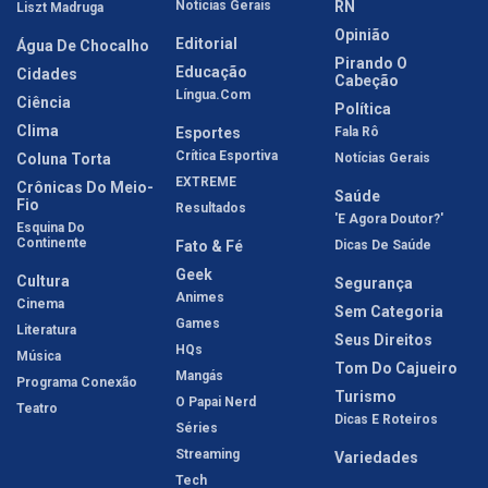
Notícias Gerais
RN
Liszt Madruga
Opinião
Editorial
Água De Chocalho
Pirando O
Educação
Cidades
Cabeção
Língua.com
Ciência
Política
Clima
Esportes
Fala Rô
Crítica Esportiva
Coluna Torta
Notícias Gerais
EXTREME
Crônicas Do Meio-
Saúde
Fio
Resultados
'E Agora Doutor?'
Esquina Do
Continente
Fato & Fé
Dicas De Saúde
Geek
Cultura
Segurança
Animes
Cinema
Sem Categoria
Games
Literatura
Seus Direitos
HQs
Música
Tom Do Cajueiro
Mangás
Programa Conexão
Turismo
O Papai Nerd
Teatro
Dicas E Roteiros
Séries
Streaming
Variedades
Tech