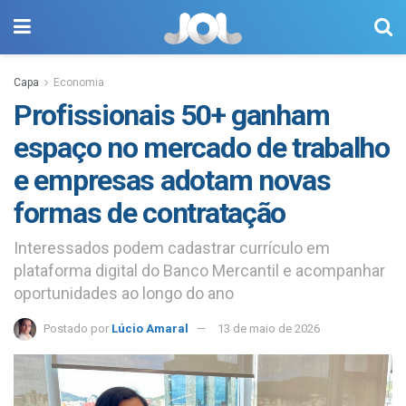
Capa
Economia
Profissionais 50+ ganham
espaço no mercado de trabalho
e empresas adotam novas
formas de contratação
Interessados podem cadastrar currículo em
plataforma digital do Banco Mercantil e acompanhar
oportunidades ao longo do ano
Postado por
Lúcio Amaral
13 de maio de 2026