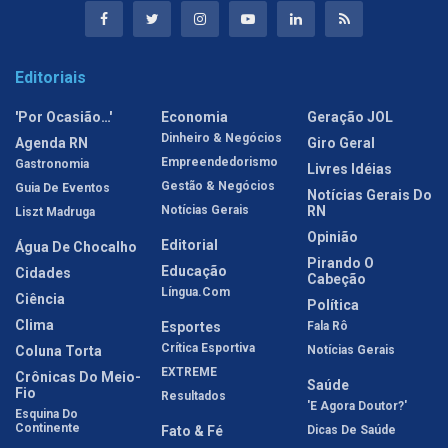
Editoriais
'Por Ocasião…'
Economia
Geração JOL
Dinheiro & Negócios
Agenda RN
Giro Geral
Empreendedorismo
Gastronomia
Livres Idéias
Gestão & Negócios
Guia De Eventos
Notícias Gerais Do
Notícias Gerais
RN
Liszt Madruga
Opinião
Editorial
Água De Chocalho
Pirando O
Educação
Cidades
Cabeção
Língua.com
Ciência
Política
Clima
Esportes
Fala Rô
Crítica Esportiva
Coluna Torta
Notícias Gerais
EXTREME
Crônicas Do Meio-
Saúde
Fio
Resultados
'E Agora Doutor?'
Esquina Do
Continente
Fato & Fé
Dicas De Saúde