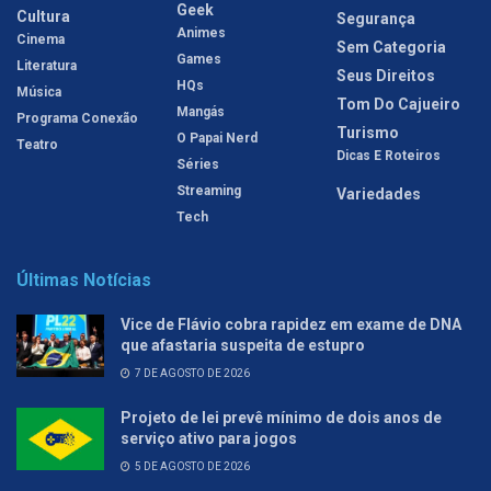
Geek
Cultura
Segurança
Animes
Cinema
Sem Categoria
Games
Literatura
Seus Direitos
HQs
Música
Tom Do Cajueiro
Mangás
Programa Conexão
Turismo
O Papai Nerd
Teatro
Dicas E Roteiros
Séries
Streaming
Variedades
Tech
Últimas Notícias
Vice de Flávio cobra rapidez em exame de DNA
que afastaria suspeita de estupro
7 DE AGOSTO DE 2026
Projeto de lei prevê mínimo de dois anos de
serviço ativo para jogos
5 DE AGOSTO DE 2026