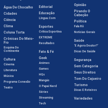
Opinião
Editorial
Água De Chocalho
Pirando O
Educação
Cidades
Cabeção
Língua.com
Ciência
Política
Clima
Esportes
Fala Rô
Crítica Esportiva
Coluna Torta
Notícias Gerais
EXTREME
Crônicas Do Meio-
Saúde
Fio
Resultados
'E Agora Doutor?'
Esquina Do
Continente
Fato & Fé
Dicas De Saúde
Geek
Cultura
Segurança
Animes
Cinema
Sem Categoria
Games
Literatura
Seus Direitos
HQs
Música
Tom Do Cajueiro
Mangás
Programa Conexão
Turismo
O Papai Nerd
Teatro
Dicas E Roteiros
Séries
Streaming
Variedades
Tech