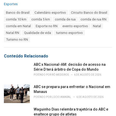
C
Esportes
a
T
Banco do Brasil
Calendário esportivo
Circuito Banco do Brasil
t
a
e
corrida 10 km
corrida 5 km
corrida de rua
corrida de rua RN
g
g
s
corrida em Natal
Esporte no RN
evento esportivo
Natal
o
:
r
Natal RN
Qualidade de vida
turismo esportivo
i
Turismo no RN
e
s
:
Conteúdo Relacionado
ABC x Nacional-AM: decisão de acesso na
Série D terá árbitro de Copa do Mundo
POSTADO POR
RÔ MEDEIROS
6 DE AGOSTO DE 2026
ABC se prepara para enfrentar o Nacional em
Manaus
POSTADO POR
LÚCIO AMARAL
6 DE AGOSTO DE 2026
Waguinho Dias relembra trajetória do ABC e
enaltece grupo de atletas