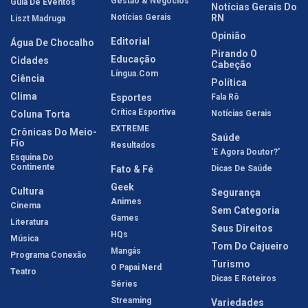
Gestão & Negócios
Guia De Eventos
Notícias Gerais Do
Notícias Gerais
RN
Liszt Madruga
Opinião
Editorial
Água De Chocalho
Pirando O
Educação
Cidades
Cabeção
Língua.com
Ciência
Política
Clima
Esportes
Fala Rô
Crítica Esportiva
Coluna Torta
Notícias Gerais
EXTREME
Crônicas Do Meio-
Saúde
Fio
Resultados
'E Agora Doutor?'
Esquina Do
Continente
Fato & Fé
Dicas De Saúde
Geek
Cultura
Segurança
Animes
Cinema
Sem Categoria
Games
Literatura
Seus Direitos
HQs
Música
Tom Do Cajueiro
Mangás
Programa Conexão
Turismo
O Papai Nerd
Teatro
Dicas E Roteiros
Séries
Streaming
Variedades