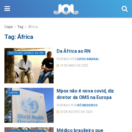
Capa
Tag
África
Tag:
África
Da África ao RN
NOTÍCIAS GERAIS DO RN
POSTADO POR
LÚCIO AMARAL
14 DE MAIO DE 2025
Mpox não é nova covid, diz
SAÚDE
diretor da OMS na Europa
POSTADO POR
RÔ MEDEIROS
20 DE AGOSTO DE 2024
Médico brasileiro que