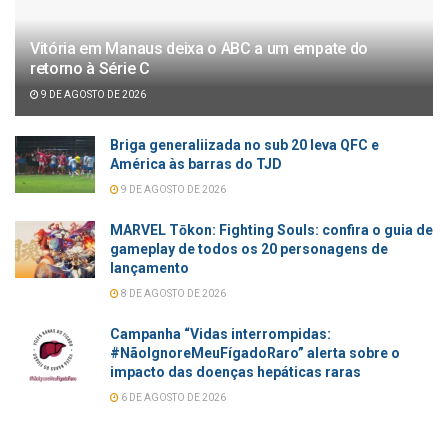
Vitória em Manaus deixa o ABC a um empate do
retorno à Série C
9 DE AGOSTO DE 2026
Briga generaliizada no sub 20 leva QFC e
América às barras do TJD
9 DE AGOSTO DE 2026
MARVEL Tōkon: Fighting Souls: confira o guia de
gameplay de todos os 20 personagens de
lançamento
8 DE AGOSTO DE 2026
Campanha “Vidas interrompidas:
#NãoIgnoreMeuFígadoRaro” alerta sobre o
impacto das doenças hepáticas raras
6 DE AGOSTO DE 2026