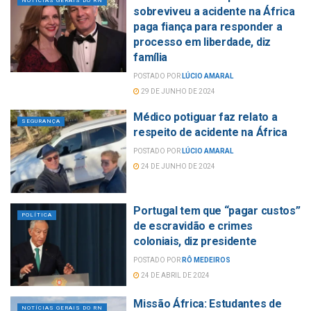
NOTÍCIAS GERAIS DO RN
sobreviveu a acidente na África
paga fiança para responder a
processo em liberdade, diz
família
POSTADO POR
LÚCIO AMARAL
29 DE JUNHO DE 2024
Médico potiguar faz relato a
SEGURANÇA
respeito de acidente na África
POSTADO POR
LÚCIO AMARAL
24 DE JUNHO DE 2024
Portugal tem que “pagar custos”
POLÍTICA
de escravidão e crimes
coloniais, diz presidente
POSTADO POR
RÔ MEDEIROS
24 DE ABRIL DE 2024
Missão África: Estudantes de
NOTÍCIAS GERAIS DO RN