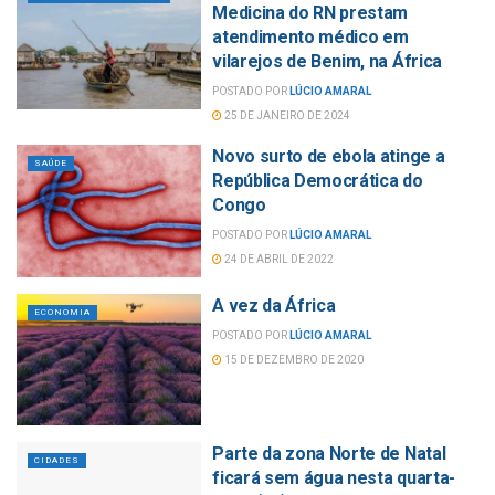
Medicina do RN prestam
atendimento médico em
vilarejos de Benim, na África
POSTADO POR
LÚCIO AMARAL
25 DE JANEIRO DE 2024
Novo surto de ebola atinge a
SAÚDE
República Democrática do
Congo
POSTADO POR
LÚCIO AMARAL
24 DE ABRIL DE 2022
A vez da África
ECONOMIA
POSTADO POR
LÚCIO AMARAL
15 DE DEZEMBRO DE 2020
Parte da zona Norte de Natal
CIDADES
ficará sem água nesta quarta-