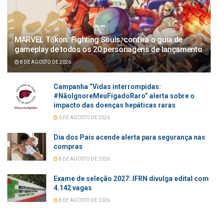
MARVEL Tōkon: Fighting Souls: confira o guia de
gameplay de todos os 20 personagens de lançamento
8 DE AGOSTO DE 2026
Campanha “Vidas interrompidas:
#NãoIgnoreMeuFígadoRaro” alerta sobre o
impacto das doenças hepáticas raras
6 DE AGOSTO DE 2026
Dia dos Pais acende alerta para segurança nas
compras
8 DE AGOSTO DE 2026
Exame de seleção 2027: IFRN divulga edital com
4.142 vagas
8 DE AGOSTO DE 2026