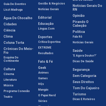
Gestão & Negócios
Guia De Eventos
Notícias Gerais Do
Notícias Gerais
RN
Liszt Madruga
Opinião
Editorial
Água De Chocalho
Pirando O
Educação
Cidades
Cabeção
Língua.com
Ciência
Política
Clima
Esportes
Fala Rô
Crítica Esportiva
Coluna Torta
Notícias Gerais
EXTREME
Crônicas Do Meio-
Saúde
Fio
Resultados
'E Agora Doutor?'
Esquina Do
Continente
Fato & Fé
Dicas De Saúde
Geek
Cultura
Segurança
Animes
Cinema
Sem Categoria
Games
Literatura
Seus Direitos
HQs
Música
Tom Do Cajueiro
Mangás
Programa Conexão
Turismo
O Papai Nerd
Teatro
Dicas E Roteiros
Séries