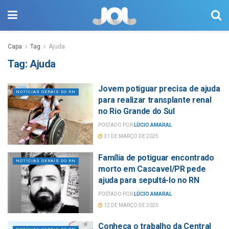
Capa
Tag
Ajuda
Tag:
Ajuda
Jovem potiguar precisa de ajuda
NOTÍCIAS GERAIS DO RN
para realizar transplante renal
no Rio Grande do Sul
POSTADO POR
LÚCIO AMARAL
31 DE MARÇO DE 2025
Família de potiguar encontrado
NOTÍCIAS GERAIS DO RN
morto em Cascavel/PR pede
ajuda para sepultá-lo no RN
POSTADO POR
LÚCIO AMARAL
12 DE MARÇO DE 2025
Conheça o trabalho da Central