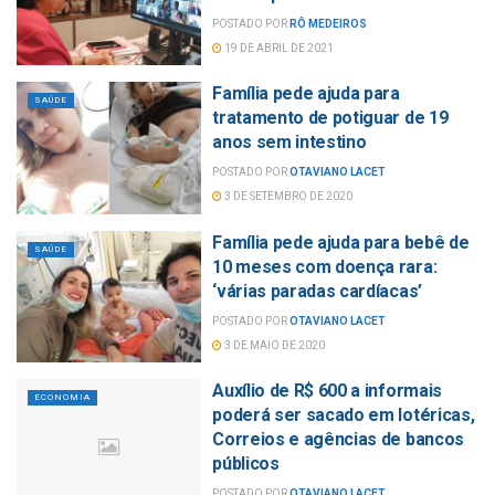
POSTADO POR
RÔ MEDEIROS
19 DE ABRIL DE 2021
Família pede ajuda para
SAÚDE
tratamento de potiguar de 19
anos sem intestino
POSTADO POR
OTAVIANO LACET
3 DE SETEMBRO DE 2020
Família pede ajuda para bebê de
SAÚDE
10 meses com doença rara:
‘várias paradas cardíacas’
POSTADO POR
OTAVIANO LACET
3 DE MAIO DE 2020
Auxílio de R$ 600 a informais
ECONOMIA
poderá ser sacado em lotéricas,
Correios e agências de bancos
públicos
POSTADO POR
OTAVIANO LACET