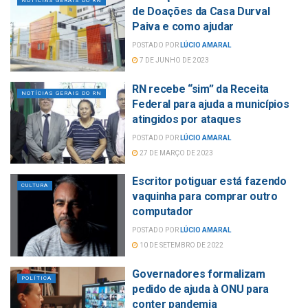
NOTÍCIAS GERAIS DO RN
de Doações da Casa Durval
Paiva e como ajudar
POSTADO POR
LÚCIO AMARAL
7 DE JUNHO DE 2023
RN recebe “sim” da Receita
NOTÍCIAS GERAIS DO RN
Federal para ajuda a municípios
atingidos por ataques
POSTADO POR
LÚCIO AMARAL
27 DE MARÇO DE 2023
Escritor potiguar está fazendo
CULTURA
vaquinha para comprar outro
computador
POSTADO POR
LÚCIO AMARAL
10 DE SETEMBRO DE 2022
Governadores formalizam
POLÍTICA
pedido de ajuda à ONU para
conter pandemia