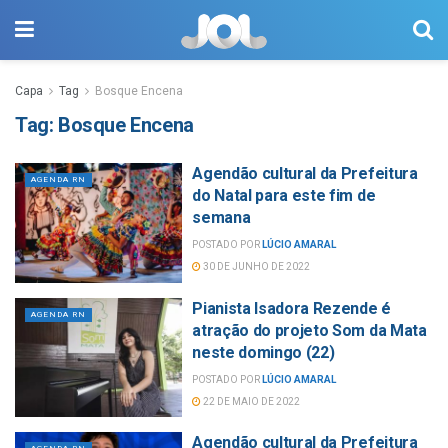
Capa
Tag
Bosque Encena
Tag:
Bosque Encena
Agendão cultural da Prefeitura
AGENDA RN
do Natal para este fim de
semana
POSTADO POR
LÚCIO AMARAL
30 DE JUNHO DE 2022
Pianista Isadora Rezende é
AGENDA RN
atração do projeto Som da Mata
neste domingo (22)
POSTADO POR
LÚCIO AMARAL
22 DE MAIO DE 2022
Agendão cultural da Prefeitura