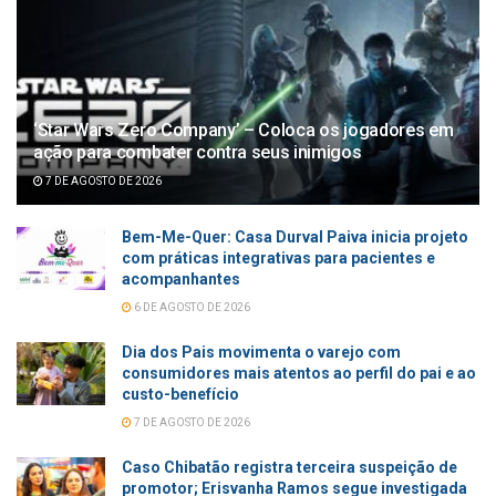
‘Star Wars Zero Company’ – Coloca os jogadores em
ação para combater contra seus inimigos
7 DE AGOSTO DE 2026
Bem-Me-Quer: Casa Durval Paiva inicia projeto
com práticas integrativas para pacientes e
acompanhantes
6 DE AGOSTO DE 2026
Dia dos Pais movimenta o varejo com
consumidores mais atentos ao perfil do pai e ao
custo-benefício
7 DE AGOSTO DE 2026
Caso Chibatão registra terceira suspeição de
promotor; Erisvanha Ramos segue investigada