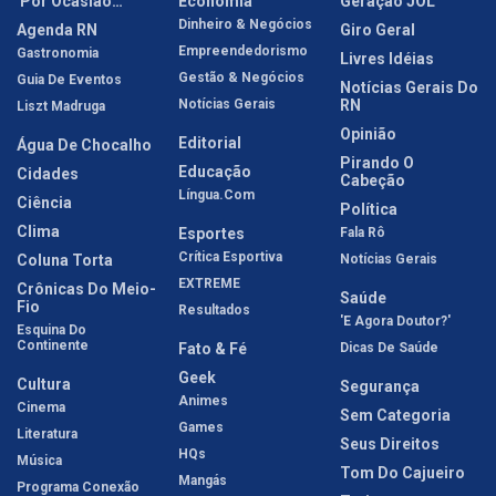
'Por Ocasião…'
Economia
Geração JOL
Dinheiro & Negócios
Agenda RN
Giro Geral
Empreendedorismo
Gastronomia
Livres Idéias
Gestão & Negócios
Guia De Eventos
Notícias Gerais Do
Notícias Gerais
RN
Liszt Madruga
Opinião
Editorial
Água De Chocalho
Pirando O
Educação
Cidades
Cabeção
Língua.com
Ciência
Política
Clima
Esportes
Fala Rô
Crítica Esportiva
Coluna Torta
Notícias Gerais
EXTREME
Crônicas Do Meio-
Saúde
Fio
Resultados
'E Agora Doutor?'
Esquina Do
Continente
Fato & Fé
Dicas De Saúde
Geek
Cultura
Segurança
Animes
Cinema
Sem Categoria
Games
Literatura
Seus Direitos
HQs
Música
Tom Do Cajueiro
Mangás
Programa Conexão