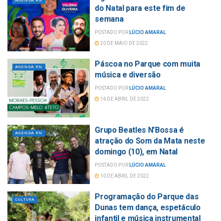
AGENDA RN
do Natal para este fim de
semana
POSTADO POR
LÚCIO AMARAL
20 DE MAIO DE 2022
Páscoa no Parque com muita
AGENDA RN
música e diversão
POSTADO POR
LÚCIO AMARAL
16 DE ABRIL DE 2022
Grupo Beatles N’Bossa é
AGENDA RN
atração do Som da Mata neste
domingo (10), em Natal
POSTADO POR
LÚCIO AMARAL
10 DE ABRIL DE 2022
Programação do Parque das
CULTURA
Dunas tem dança, espetáculo
infantil e música instrumental