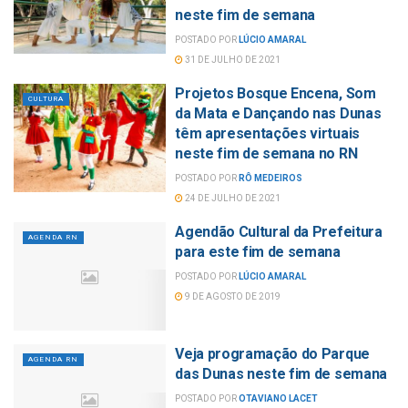
neste fim de semana
POSTADO POR
LÚCIO AMARAL
31 DE JULHO DE 2021
Projetos Bosque Encena, Som
CULTURA
da Mata e Dançando nas Dunas
têm apresentações virtuais
neste fim de semana no RN
POSTADO POR
RÔ MEDEIROS
24 DE JULHO DE 2021
Agendão Cultural da Prefeitura
AGENDA RN
para este fim de semana
POSTADO POR
LÚCIO AMARAL
9 DE AGOSTO DE 2019
Veja programação do Parque
AGENDA RN
das Dunas neste fim de semana
POSTADO POR
OTAVIANO LACET