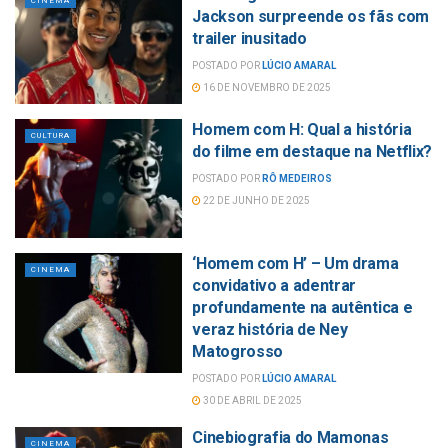
CINEMA
Jackson surpreende os fãs com
trailer inusitado
POSTADO POR
LÚCIO AMARAL
16 DE NOVEMBRO DE 2025
Homem com H: Qual a história
CULTURA
do filme em destaque na Netflix?
POSTADO POR
RÔ MEDEIROS
22 DE JUNHO DE 2025
‘Homem com H’ – Um drama
CINEMA
convidativo a adentrar
profundamente na autêntica e
veraz história de Ney
Matogrosso
POSTADO POR
LÚCIO AMARAL
30 DE ABRIL DE 2025
Cinebiografia do Mamonas
CINEMA