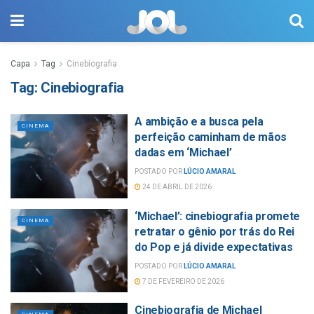
Capa
Tag
Cinebiografia
Tag:
Cinebiografia
A ambição e a busca pela
CINEMA
perfeição caminham de mãos
dadas em ‘Michael’
POSTADO POR
LÚCIO AMARAL
24 DE ABRIL DE 2026
‘Michael’: cinebiografia promete
CINEMA
retratar o gênio por trás do Rei
do Pop e já divide expectativas
POSTADO POR
LÚCIO AMARAL
7 DE FEVEREIRO DE 2026
Cinebiografia de Michael