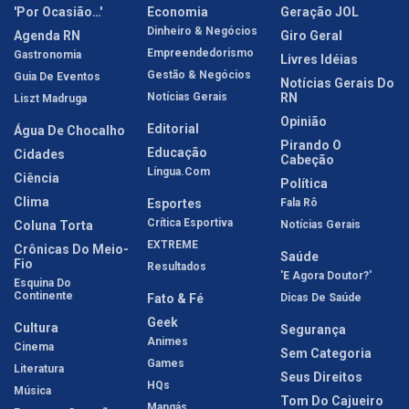
'Por Ocasião…'
Economia
Geração JOL
Dinheiro & Negócios
Agenda RN
Giro Geral
Empreendedorismo
Gastronomia
Livres Idéias
Gestão & Negócios
Guia De Eventos
Notícias Gerais Do
Notícias Gerais
RN
Liszt Madruga
Opinião
Editorial
Água De Chocalho
Pirando O
Educação
Cidades
Cabeção
Língua.com
Ciência
Política
Clima
Esportes
Fala Rô
Crítica Esportiva
Coluna Torta
Notícias Gerais
EXTREME
Crônicas Do Meio-
Saúde
Fio
Resultados
'E Agora Doutor?'
Esquina Do
Continente
Fato & Fé
Dicas De Saúde
Geek
Cultura
Segurança
Animes
Cinema
Sem Categoria
Games
Literatura
Seus Direitos
HQs
Música
Tom Do Cajueiro
Mangás