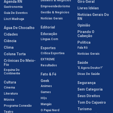
Dinheiro & Negócios
Agenda RN
Giro Geral
Empreendedorismo
Gastronomia
Livres Idéias
Gestão & Negócios
Guia De Eventos
Notícias Gerais Do
Notícias Gerais
RN
Liszt Madruga
Opinião
Editorial
Água De Chocalho
Pirando O
Educação
Cidades
Cabeção
Língua.com
Ciência
Política
Clima
Esportes
Fala Rô
Crítica Esportiva
Coluna Torta
Notícias Gerais
EXTREME
Crônicas Do Meio-
Saúde
Fio
Resultados
'E Agora Doutor?'
Esquina Do
Continente
Fato & Fé
Dicas De Saúde
Geek
Cultura
Segurança
Animes
Cinema
Sem Categoria
Games
Literatura
Seus Direitos
HQs
Música
Tom Do Cajueiro
Mangás
Programa Conexão
Turismo
O Papai Nerd
Teatro