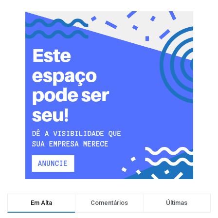
Em Alta
Comentários
Últimas