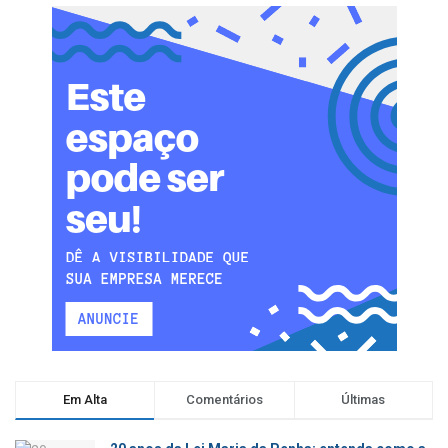
Em Alta
Comentários
Últimas