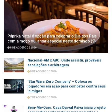
Páprika Natal é opção para celebrar o Dia dos Pais
com almoço ou jantar especial neste domingo (9)
8 DE AGOSTO DE 2026
Nacional-AM x ABC: Onde assistir, prováveis
escalações e arbitragem
8 DE AGOSTO DE 2026
‘Star Wars Zero Company’ – Coloca os
jogadores em ação para combater contra seus
inimigos
7 DE AGOSTO DE 2026
Bem-Me-Quer: Casa Durval Paiva inicia projeto