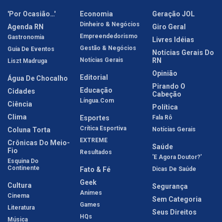
'Por Ocasião…'
Economia
Geração JOL
Dinheiro & Negócios
Agenda RN
Giro Geral
Empreendedorismo
Gastronomia
Livres Idéias
Gestão & Negócios
Guia De Eventos
Notícias Gerais Do
Notícias Gerais
RN
Liszt Madruga
Opinião
Editorial
Água De Chocalho
Pirando O
Educação
Cidades
Cabeção
Língua.com
Ciência
Política
Clima
Esportes
Fala Rô
Crítica Esportiva
Coluna Torta
Notícias Gerais
EXTREME
Crônicas Do Meio-
Saúde
Fio
Resultados
'E Agora Doutor?'
Esquina Do
Continente
Fato & Fé
Dicas De Saúde
Geek
Cultura
Segurança
Animes
Cinema
Sem Categoria
Games
Literatura
Seus Direitos
HQs
Música