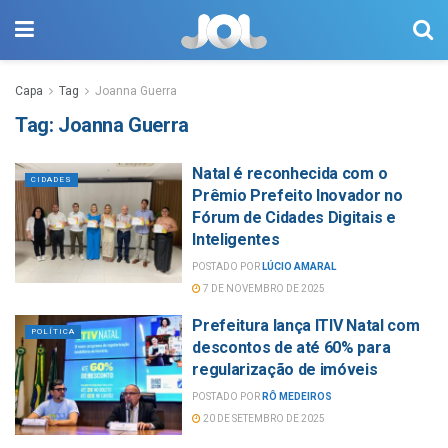
Capa
Tag
Joanna Guerra
Tag:
Joanna Guerra
Natal é reconhecida com o
CIDADES
Prêmio Prefeito Inovador no
Fórum de Cidades Digitais e
Inteligentes
POSTADO POR
LÚCIO AMARAL
7 DE NOVEMBRO DE 2025
Prefeitura lança ITIV Natal com
POLÍTICA
descontos de até 60% para
regularização de imóveis
POSTADO POR
RÔ MEDEIROS
20 DE SETEMBRO DE 2025