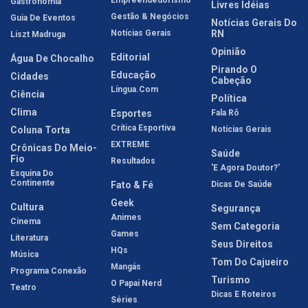
Gastronomia
Livres Idéias
Gestão & Negócios
Guia De Eventos
Notícias Gerais Do
Notícias Gerais
RN
Liszt Madruga
Opinião
Editorial
Água De Chocalho
Pirando O
Educação
Cidades
Cabeção
Língua.com
Ciência
Política
Clima
Esportes
Fala Rô
Crítica Esportiva
Coluna Torta
Notícias Gerais
EXTREME
Crônicas Do Meio-
Saúde
Fio
Resultados
'E Agora Doutor?'
Esquina Do
Continente
Fato & Fé
Dicas De Saúde
Geek
Cultura
Segurança
Animes
Cinema
Sem Categoria
Games
Literatura
Seus Direitos
HQs
Música
Tom Do Cajueiro
Mangás
Programa Conexão
Turismo
O Papai Nerd
Teatro
Dicas E Roteiros
Séries