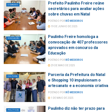
Prefeito Paulinho Freire reúne
CIDADES
secretários para avaliar ações
sobre chuvas em Natal
POSTADO POR
RÔ MEDEIROS
19 DE JUNHO DE 2025
Paulinho Freire homologa a
EDUCAÇÃO
convocação de 407 professores
aprovados em concurso da
Educação
POSTADO POR
RÔ MEDEIROS
29 DE MAIO DE 2025
Parceria da Prefeitura do Natal
CULTURA
e Shopping 10 impulsionam o
artesanato e a economia criativa
POSTADO POR
RÔ MEDEIROS
1 DE MAIO DE 2025
Paulinho diz não ter prazo para
POLÍTICA