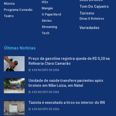
HQs
Música
Tom Do Cajueiro
Mangás
Programa Conexão
Turismo
O Papai Nerd
Teatro
Dicas E Roteiros
Séries
Streaming
Variedades
Tech
Últimas Notícias
Preço da gasolina registra queda de R$ 0,20 na
Refinaria Clara Camarão
6 DE AGOSTO DE 2026
Unidade de saúde transfere pacientes após
tiroteio em Mãe Luíza, em Natal
6 DE AGOSTO DE 2026
Taxista é executado a tiros no interior do RN
6 DE AGOSTO DE 2026