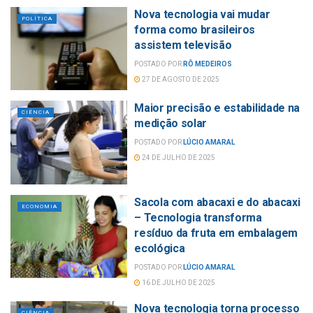
Nova tecnologia vai mudar
POLÍTICA
forma como brasileiros
assistem televisão
POSTADO POR
RÔ MEDEIROS
27 DE AGOSTO DE 2025
Maior precisão e estabilidade na
CIÊNCIA
medição solar
POSTADO POR
LÚCIO AMARAL
24 DE JULHO DE 2025
Sacola com abacaxi e do abacaxi
ECONOMIA
– Tecnologia transforma
resíduo da fruta em embalagem
ecológica
POSTADO POR
LÚCIO AMARAL
16 DE JULHO DE 2025
Nova tecnologia torna processo
CIÊNCIA