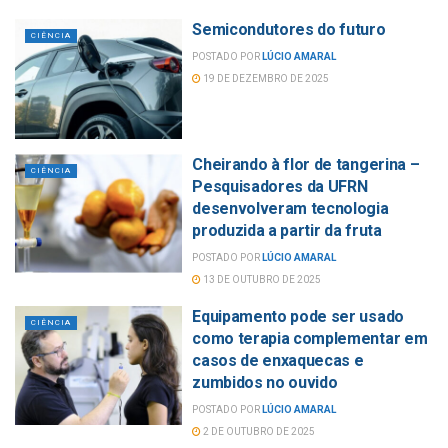
Semicondutores do futuro
CIÊNCIA
POSTADO POR
LÚCIO AMARAL
19 DE DEZEMBRO DE 2025
Cheirando à flor de tangerina –
CIÊNCIA
Pesquisadores da UFRN
desenvolveram tecnologia
produzida a partir da fruta
POSTADO POR
LÚCIO AMARAL
13 DE OUTUBRO DE 2025
Equipamento pode ser usado
CIÊNCIA
como terapia complementar em
casos de enxaquecas e
zumbidos no ouvido
POSTADO POR
LÚCIO AMARAL
2 DE OUTUBRO DE 2025