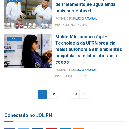
de tratamento de água ainda
mais sustentável
POSTADO POR
LÚCIO AMARAL
8 DE JULHO DE 2025
Molde tátil, acesso ágil –
CIÊNCIA
Tecnologia da UFRN propicia
maior autonomia em ambientes
hospitalares e laboratoriais a
cegos
POSTADO POR
LÚCIO AMARAL
9 DE JUNHO DE 2025
1
2
…
9
Conectado no JOL RN