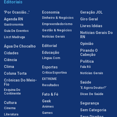
Editoriais
'Por Ocasião…'
Economia
Geração JOL
Dinheiro & Negócios
Agenda RN
Giro Geral
Empreendedorismo
Gastronomia
Livres Idéias
Gestão & Negócios
Guia De Eventos
Notícias Gerais Do
Notícias Gerais
RN
Liszt Madruga
Opinião
Editorial
Água De Chocalho
Pirando O
Educação
Cidades
Cabeção
Língua.com
Ciência
Política
Clima
Esportes
Fala Rô
Crítica Esportiva
Coluna Torta
Notícias Gerais
EXTREME
Crônicas Do Meio-
Saúde
Fio
Resultados
'E Agora Doutor?'
Esquina Do
Continente
Fato & Fé
Dicas De Saúde
Geek
Cultura
Segurança
Animes
Cinema
Sem Categoria
Games
Literatura
Seus Direitos