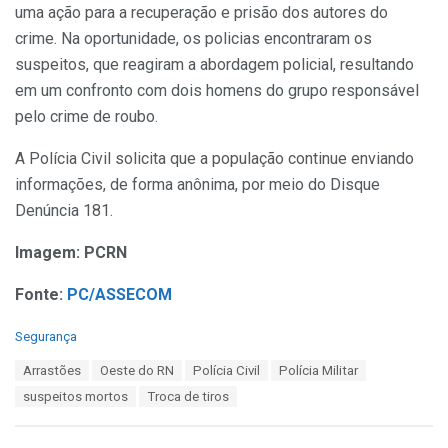
uma ação para a recuperação e prisão dos autores do
crime. Na oportunidade, os policias encontraram os
suspeitos, que reagiram a abordagem policial, resultando
em um confronto com dois homens do grupo responsável
pelo crime de roubo.
A Polícia Civil solicita que a população continue enviando
informações, de forma anônima, por meio do Disque
Denúncia 181.
Imagem: PCRN
Fonte:
PC/ASSECOM
C
Segurança
a
T
Arrastões
Oeste do RN
Polícia Civil
Polícia Militar
t
a
e
suspeitos mortos
Troca de tiros
g
g
s
o
:
r