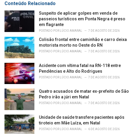
Conteúdo Relacionado
i
e
Suspeito de aplicar golpes em venda de
s
passeios turísticos em Ponta Negra é preso
:
em flagrante
POSTADO POR
LÚCIO AMARAL
7 DE AGOSTO DE 2026
Colisão frontal entre caminhão e carro deixa
motorista morto no Oeste do RN
POSTADO POR
LÚCIO AMARAL
7 DE AGOSTO DE 2026
Acidente com vítima fatal na RN-118 entre
Pendências e Alto do Rodrigues
POSTADO POR
LÚCIO AMARAL
7 DE AGOSTO DE 2026
Quatro acusados de matar ex-prefeito de São
Pedro irão a júri em Natal
POSTADO POR
LÚCIO AMARAL
7 DE AGOSTO DE 2026
Unidade de saúde transfere pacientes após
tiroteio em Mãe Luíza, em Natal
POSTADO POR
LÚCIO AMARAL
6 DE AGOSTO DE 2026