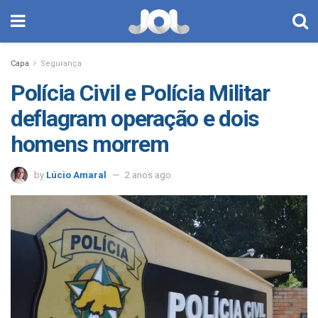
Capa
Segurança
Polícia Civil e Polícia Militar
deflagram operação e dois
homens morrem
by
Lúcio Amaral
2 anos ago