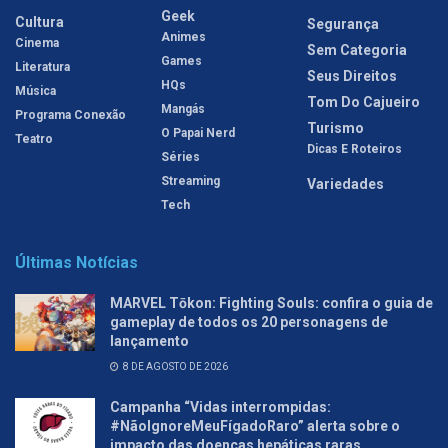
Geek
Cultura
Segurança
Animes
Cinema
Sem Categoria
Games
Literatura
Seus Direitos
HQs
Música
Tom Do Cajueiro
Mangás
Programa Conexão
Turismo
O Papai Nerd
Teatro
Dicas E Roteiros
Séries
Streaming
Variedades
Tech
Últimas Notícias
MARVEL Tōkon: Fighting Souls: confira o guia de
gameplay de todos os 20 personagens de
lançamento
8 DE AGOSTO DE 2026
Campanha “Vidas interrompidas:
#NãoIgnoreMeuFígadoRaro” alerta sobre o
impacto das doenças hepáticas raras