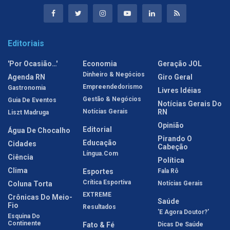
Editoriais
'Por Ocasião…'
Economia
Geração JOL
Dinheiro & Negócios
Agenda RN
Giro Geral
Empreendedorismo
Gastronomia
Livres Idéias
Gestão & Negócios
Guia De Eventos
Notícias Gerais Do
Notícias Gerais
RN
Liszt Madruga
Opinião
Editorial
Água De Chocalho
Pirando O
Educação
Cidades
Cabeção
Língua.com
Ciência
Política
Clima
Esportes
Fala Rô
Crítica Esportiva
Coluna Torta
Notícias Gerais
EXTREME
Crônicas Do Meio-
Saúde
Fio
Resultados
'E Agora Doutor?'
Esquina Do
Continente
Fato & Fé
Dicas De Saúde