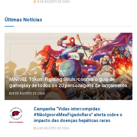
8 DE AGOSTO DE 2026
Últimas Notícias
MARVEL Tōkon: Fighting Souls: confira o guia de
gameplay de todos os 20 personagens de lançamento
8 DE AGOSTO DE 2026
Campanha “Vidas interrompidas:
#NãoIgnoreMeuFígadoRaro” alerta sobre o
impacto das doenças hepáticas raras
6 DE AGOSTO DE 2026