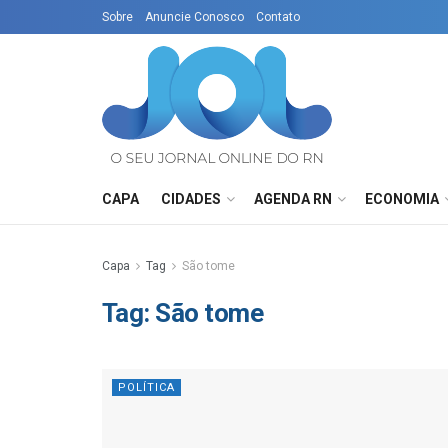
Sobre
Anuncie Conosco
Contato
CAPA
CIDADES
AGENDA RN
ECONOMIA
Capa
Tag
São tome
Tag:
São tome
POLÍTICA