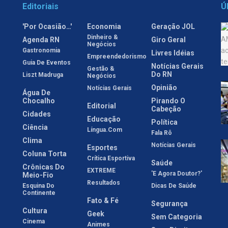
Editoriais
Ú
'Por Ocasião…'
Economia
Geração JOL
Dinheiro &
Agenda RN
Giro Geral
Negócios
Gastronomia
Livres Idéias
Empreendedorismo
Guia De Eventos
Notícias Gerais
Gestão &
Do RN
Liszt Madruga
Negócios
Opinião
Notícias Gerais
Água De
Chocalho
Pirando O
Editorial
Cabeção
Cidades
Educação
Política
Ciência
Língua.com
Fala Rô
Clima
Notícias Gerais
Esportes
Coluna Torta
Crítica Esportiva
Saúde
Crônicas Do
EXTREME
'E Agora Doutor?'
Meio-Fio
Resultados
Esquina Do
Dicas De Saúde
Continente
Fato & Fé
Segurança
Cultura
Geek
Sem Categoria
Cinema
Animes