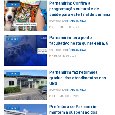
Parnamirim: Confira a
CIDADES
programação cultural e de
saúde para este final de semana
POSTADO POR
LÚCIO AMARAL
22 DE JULHO DE 2023
Parnamirim terá ponto
CIDADES
facultativo nesta quinta-feira, 6
POSTADO POR
LÚCIO AMARAL
4 DE ABRIL DE 2023
Parnamirim faz retomada
CIDADES
gradual dos atendimentos nas
UBS
POSTADO POR
LÚCIO AMARAL
24 DE MARÇO DE 2023
Prefeitura de Parnamirim
CIDADES
mantém a suspensão dos