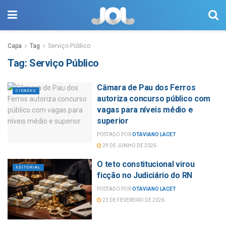
Capa
Tag
Serviço Público
Tag:
Serviço Público
Câmara de Pau dos Ferros
CIDADES
autoriza concurso público com
vagas para níveis médio e
superior
POSTADO POR
OTAVIANO LACET
29 DE JUNHO DE 2026
O teto constitucional virou
EDITORIAL
ficção no Judiciário do RN
POSTADO POR
OTAVIANO LACET
23 DE FEVEREIRO DE 2026