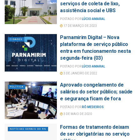
serviços de coleta de lixo,
assistência social e UBS
POSTADO POR
LÚCIO AMARAL
17 DE MARÇO DE 2023
Parnamirim Digital – Nova
CIDADES
plataforma de serviço público
entra em funcionamento nesta
segunda-feira (03)
POSTADO POR
LÚCIO AMARAL
3 DE JANEIRO DE 2022
Aprovado congelamento de
POLÍTICA
salários do setor público; saúde
e segurança ficam de fora
POSTADO POR
RÔ MEDEIROS
3 DE MAIO DE 2020
Formas de tratamento deixam
NOTÍCIAS GERAIS DO RN
de ser obrigatórias no serviço