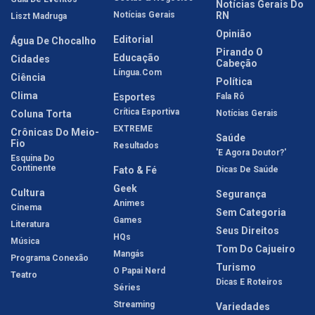
Notícias Gerais Do
Notícias Gerais
RN
Liszt Madruga
Opinião
Editorial
Água De Chocalho
Pirando O
Educação
Cidades
Cabeção
Língua.com
Ciência
Política
Clima
Esportes
Fala Rô
Crítica Esportiva
Coluna Torta
Notícias Gerais
EXTREME
Crônicas Do Meio-
Saúde
Fio
Resultados
'E Agora Doutor?'
Esquina Do
Continente
Fato & Fé
Dicas De Saúde
Geek
Cultura
Segurança
Animes
Cinema
Sem Categoria
Games
Literatura
Seus Direitos
HQs
Música
Tom Do Cajueiro
Mangás
Programa Conexão
Turismo
O Papai Nerd
Teatro
Dicas E Roteiros
Séries
Streaming
Variedades