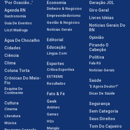
'Por Ocasião…'
Economia
Geração JOL
Dinheiro & Negócios
Agenda RN
Giro Geral
Empreendedorismo
Gastronomia
Livres Idéias
Gestão & Negócios
Guia De Eventos
Notícias Gerais Do
Notícias Gerais
RN
Liszt Madruga
Opinião
Editorial
Água De Chocalho
Pirando O
Educação
Cidades
Cabeção
Língua.com
Ciência
Política
Clima
Esportes
Fala Rô
Crítica Esportiva
Coluna Torta
Notícias Gerais
EXTREME
Crônicas Do Meio-
Saúde
Fio
Resultados
'E Agora Doutor?'
Esquina Do
Continente
Fato & Fé
Dicas De Saúde
Geek
Cultura
Segurança
Animes
Cinema
Sem Categoria
Games
Literatura
Seus Direitos
HQs
Música
Tom Do Cajueiro
Mangás
Programa Conexão