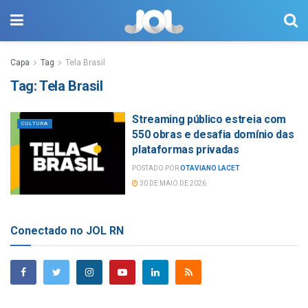
Capa
Tag
Tela Brasil
Tag:
Tela Brasil
Streaming público estreia com
CULTURA
550 obras e desafia domínio das
plataformas privadas
POSTADO POR
OTAVIANO LACET
30 DE MAIO DE 2026
Conectado no JOL RN