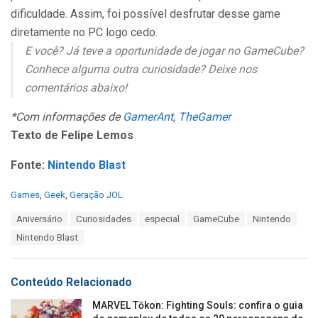
dificuldade. Assim, foi possível desfrutar desse game
diretamente no PC logo cedo.
E você? Já teve a oportunidade de jogar no GameCube?
Conhece alguma outra curiosidade? Deixe nos
comentários abaixo!
*Com informações de
GamerAnt
,
TheGamer
Texto de Felipe Lemos
Fonte:
Nintendo Blast
C
Games
,
Geek
,
Geração JOL
a
T
Aniversário
Curiosidades
especial
GameCube
Nintendo
t
a
e
Nintendo Blast
g
g
s
o
:
r
Conteúdo Relacionado
i
e
MARVEL Tōkon: Fighting Souls: confira o guia
s