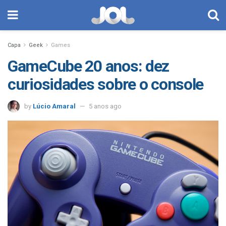
Capa
Geek
Games
GameCube 20 anos: dez
curiosidades sobre o console
by
Lúcio Amaral
5 anos ago