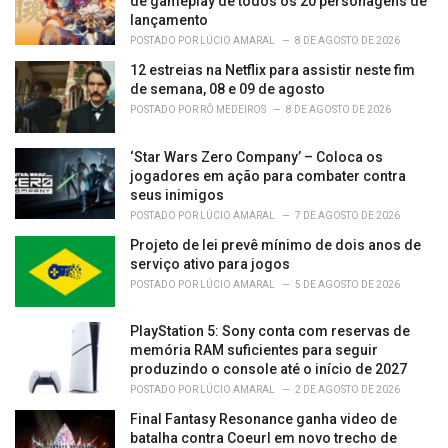
de gameplay de todos os 20 personagens de
:
lançamento
POSTADO POR
LÚCIO AMARAL
8 DE AGOSTO DE 2026
12 estreias na Netflix para assistir neste fim
de semana, 08 e 09 de agosto
POSTADO POR
RÔ MEDEIROS
8 DE AGOSTO DE 2026
‘Star Wars Zero Company’ – Coloca os
jogadores em ação para combater contra
seus inimigos
POSTADO POR
LÚCIO AMARAL
7 DE AGOSTO DE 2026
Projeto de lei prevê mínimo de dois anos de
serviço ativo para jogos
POSTADO POR
LÚCIO AMARAL
5 DE AGOSTO DE 2026
PlayStation 5: Sony conta com reservas de
memória RAM suficientes para seguir
produzindo o console até o início de 2027
POSTADO POR
LÚCIO AMARAL
2 DE AGOSTO DE 2026
Final Fantasy Resonance ganha video de
batalha contra Coeurl em novo trecho de