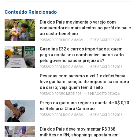
g
g
s
o
Conteúdo Relacionado
:
r
i
Dia dos Pais movimenta o varejo com
e
consumidores mais atentos ao perfil do pai e
s
ao custo-benefício
:
POSTADO POR
LÚCIO AMARAL
7 DE AGOSTO DE 2026
Gasolina E32 e carros importados: quem
paga a conta se o combustível autorizado
pelo governo causar prejuízos?
POSTADO POR
LÚCIO AMARAL
6 DE AGOSTO DE 2026
Pessoas com autismo nível 1 e deficiência
leve ganham isenção de imposto na compra
de carro; veja quem tem direito
POSTADO POR
RÔ MEDEIROS
6 DE AGOSTO DE 2026
Preço da gasolina registra queda de R$ 0,20
na Refinaria Clara Camarão
POSTADO POR
LÚCIO AMARAL
6 DE AGOSTO DE 2026
Dia dos Pais deve movimentar R$ 368
milhões no RN; shoppings apostam em