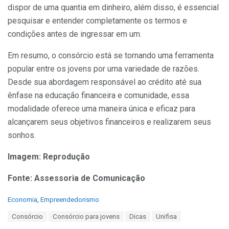
dispor de uma quantia em dinheiro, além disso, é essencial
pesquisa
r e entender completamente os termos e
condições antes de ingressar em um.
Em resumo, o consórcio está se tornando uma ferramenta
popular entre os jovens por uma variedade de razões.
Desde sua abordagem responsável ao crédito até sua
ênfase na educação financeira e comunidade, essa
modalidade oferece uma maneira única e eficaz para
alcançarem seus objetivos financeiros e realizarem seus
sonhos.
Imagem: Reprodução
Fonte: Assessoria de Comunicação
C
Economia
,
Empreendedorismo
a
T
Consórcio
Consórcio para jovens
Dicas
Unifisa
t
a
e