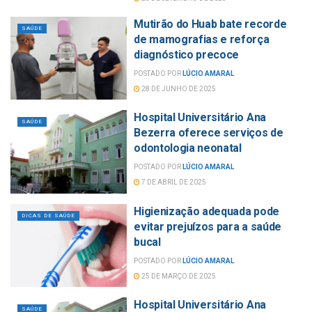
Mutirão do Huab bate recorde
SAÚDE
de mamografias e reforça
diagnóstico precoce
POSTADO POR
LÚCIO AMARAL
28 DE JUNHO DE 2025
Hospital Universitário Ana
SAÚDE
Bezerra oferece serviços de
odontologia neonatal
POSTADO POR
LÚCIO AMARAL
7 DE ABRIL DE 2025
Higienização adequada pode
DICAS DE SAÚDE
evitar prejuízos para a saúde
bucal
POSTADO POR
LÚCIO AMARAL
25 DE MARÇO DE 2025
Hospital Universitário Ana
SAÚDE