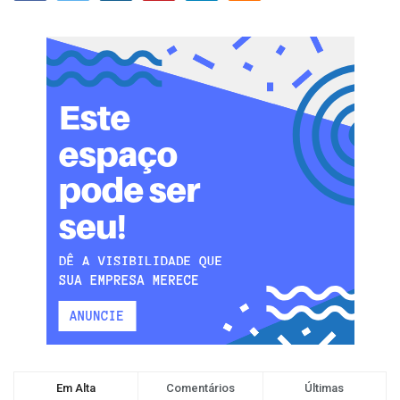
Em Alta
Comentários
Últimas