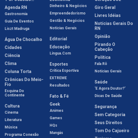
Dinheiro & Negócios
Agenda RN
Giro Geral
Empreendedorismo
Gastronomia
Livres Idéias
Gestão & Negócios
Guia De Eventos
Notícias Gerais Do
Notícias Gerais
RN
Liszt Madruga
Opinião
Editorial
Água De Chocalho
Pirando O
Educação
Cidades
Cabeção
Língua.com
Ciência
Política
Clima
Esportes
Fala Rô
Crítica Esportiva
Coluna Torta
Notícias Gerais
EXTREME
Crônicas Do Meio-
Saúde
Fio
Resultados
'E Agora Doutor?'
Esquina Do
Continente
Fato & Fé
Dicas De Saúde
Geek
Cultura
Segurança
Animes
Cinema
Sem Categoria
Games
Literatura
Seus Direitos
HQs
Música
Tom Do Cajueiro
Mangás
Programa Conexão