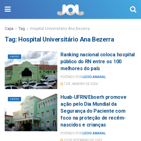
Capa
Tag
Hospital Universitário Ana Bezerra
Tag:
Hospital Universitário Ana Bezerra
Ranking nacional coloca hospital
SAÚDE
público do RN entre os 100
melhores do país
POSTADO POR
LÚCIO AMARAL
7 DE JANEIRO DE 2026
Huab-UFRN/Ebserh promove
SAÚDE
ação pelo Dia Mundial da
Segurança do Paciente com
foco na proteção de recém-
nascidos e crianças
POSTADO POR
LÚCIO AMARAL
23 DE SETEMBRO DE 2025