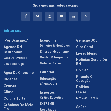
Siga-nos nas redes sociais
Editoriais
'Por Ocasião…'
Economia
Geração JOL
Dinheiro & Negócios
Agenda RN
Giro Geral
Empreendedorismo
Gastronomia
Livres Idéias
Gestão & Negócios
Guia De Eventos
Notícias Gerais Do
Notícias Gerais
RN
Liszt Madruga
Opinião
Editorial
Água De Chocalho
Pirando O
Educação
Cidades
Cabeção
Língua.com
Ciência
Política
Clima
Esportes
Fala Rô
Crítica Esportiva
Coluna Torta
Notícias Gerais
EXTREME
Crônicas Do Meio-
Saúde
Fio
Resultados