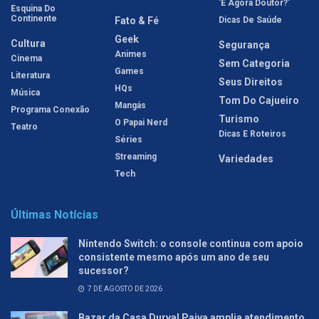
'E Agora Doutor?'
Esquina Do
Continente
Fato & Fé
Dicas De Saúde
Geek
Cultura
Segurança
Animes
Cinema
Sem Categoria
Games
Literatura
Seus Direitos
HQs
Música
Tom Do Cajueiro
Mangás
Programa Conexão
Turismo
O Papai Nerd
Teatro
Dicas E Roteiros
Séries
Streaming
Variedades
Tech
Últimas Notícias
Nintendo Switch: o console continua com apoio
consistente mesmo após um ano de seu
sucessor?
7 DE AGOSTO DE 2026
Bazar da Casa Durval Paiva amplia atendimento