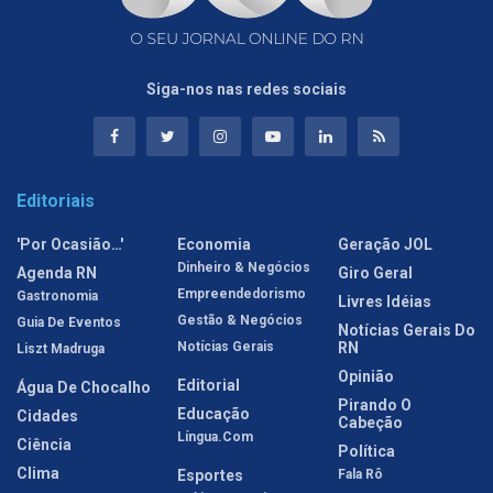
Siga-nos nas redes sociais
Editoriais
'Por Ocasião…'
Economia
Geração JOL
Dinheiro & Negócios
Agenda RN
Giro Geral
Empreendedorismo
Gastronomia
Livres Idéias
Gestão & Negócios
Guia De Eventos
Notícias Gerais Do
Notícias Gerais
RN
Liszt Madruga
Opinião
Editorial
Água De Chocalho
Pirando O
Educação
Cidades
Cabeção
Língua.com
Ciência
Política
Clima
Esportes
Fala Rô