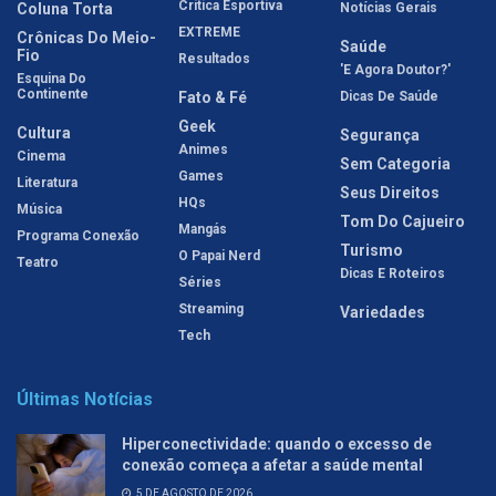
Crítica Esportiva
Coluna Torta
Notícias Gerais
EXTREME
Crônicas Do Meio-
Saúde
Fio
Resultados
'E Agora Doutor?'
Esquina Do
Continente
Fato & Fé
Dicas De Saúde
Geek
Cultura
Segurança
Animes
Cinema
Sem Categoria
Games
Literatura
Seus Direitos
HQs
Música
Tom Do Cajueiro
Mangás
Programa Conexão
Turismo
O Papai Nerd
Teatro
Dicas E Roteiros
Séries
Streaming
Variedades
Tech
Últimas Notícias
Hiperconectividade: quando o excesso de
conexão começa a afetar a saúde mental
5 DE AGOSTO DE 2026