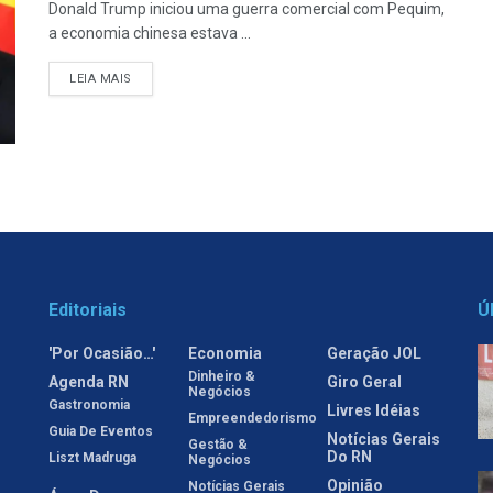
Donald Trump iniciou uma guerra comercial com Pequim,
a economia chinesa estava ...
LEIA MAIS
Editoriais
Ú
'Por Ocasião…'
Economia
Geração JOL
Dinheiro &
Agenda RN
Giro Geral
Negócios
Gastronomia
Livres Idéias
Empreendedorismo
Guia De Eventos
Notícias Gerais
Gestão &
Do RN
Liszt Madruga
Negócios
Opinião
Notícias Gerais