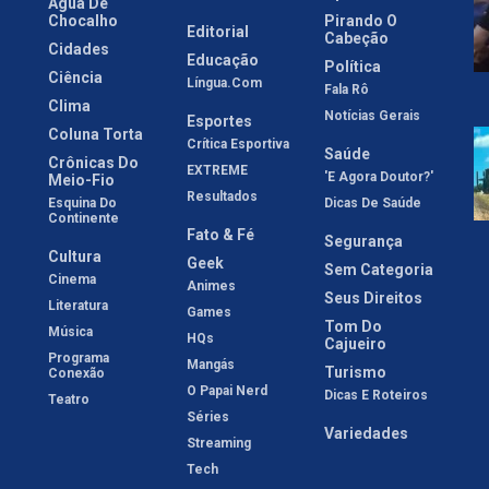
Água De
Chocalho
Pirando O
Editorial
Cabeção
Cidades
Educação
Política
Ciência
Língua.com
Fala Rô
Clima
Notícias Gerais
Esportes
Coluna Torta
Crítica Esportiva
Saúde
Crônicas Do
EXTREME
'E Agora Doutor?'
Meio-Fio
Resultados
Esquina Do
Dicas De Saúde
Continente
Fato & Fé
Segurança
Cultura
Geek
Sem Categoria
Cinema
Animes
Seus Direitos
Literatura
Games
Tom Do
Música
HQs
Cajueiro
Programa
Mangás
Turismo
Conexão
O Papai Nerd
Dicas E Roteiros
Teatro
Séries
Variedades
Streaming
Tech