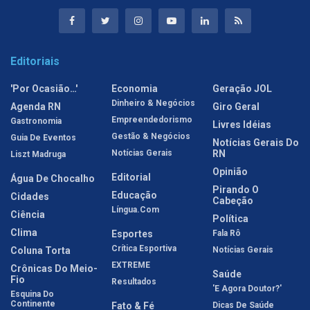
Editoriais
'Por Ocasião…'
Economia
Geração JOL
Dinheiro & Negócios
Agenda RN
Giro Geral
Empreendedorismo
Gastronomia
Livres Idéias
Gestão & Negócios
Guia De Eventos
Notícias Gerais Do
Notícias Gerais
RN
Liszt Madruga
Opinião
Editorial
Água De Chocalho
Pirando O
Educação
Cidades
Cabeção
Língua.com
Ciência
Política
Clima
Esportes
Fala Rô
Crítica Esportiva
Coluna Torta
Notícias Gerais
EXTREME
Crônicas Do Meio-
Saúde
Fio
Resultados
'E Agora Doutor?'
Esquina Do
Continente
Fato & Fé
Dicas De Saúde