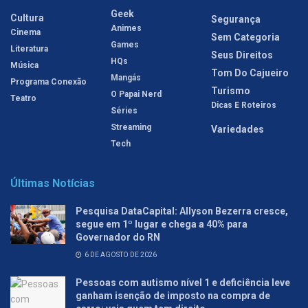
Geek
Cultura
Segurança
Animes
Cinema
Sem Categoria
Games
Literatura
Seus Direitos
HQs
Música
Tom Do Cajueiro
Mangás
Programa Conexão
Turismo
O Papai Nerd
Teatro
Dicas E Roteiros
Séries
Streaming
Variedades
Tech
Últimas Notícias
Pesquisa DataCapital: Allyson Bezerra cresce,
segue em 1º lugar e chega a 40% para
Governador do RN
6 DE AGOSTO DE 2026
Pessoas com autismo nível 1 e deficiência leve
ganham isenção de imposto na compra de