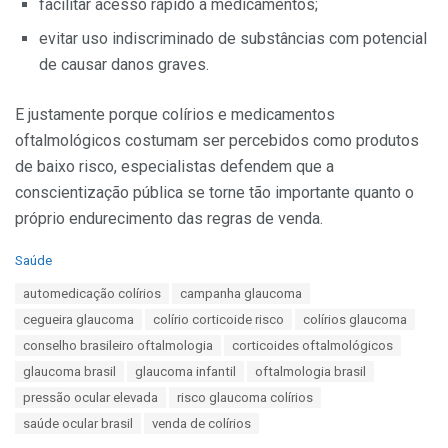
facilitar acesso rápido a medicamentos;
evitar uso indiscriminado de substâncias com potencial
de causar danos graves.
E justamente porque colírios e medicamentos
oftalmológicos costumam ser percebidos como produtos
de baixo risco, especialistas defendem que a
conscientização pública se torne tão importante quanto o
próprio endurecimento das regras de venda.
C
Saúde
a
T
automedicação colírios
campanha glaucoma
t
a
e
cegueira glaucoma
colírio corticoide risco
colírios glaucoma
g
g
s
conselho brasileiro oftalmologia
corticoides oftalmológicos
o
:
r
glaucoma brasil
glaucoma infantil
oftalmologia brasil
i
pressão ocular elevada
risco glaucoma colírios
e
s
saúde ocular brasil
venda de colírios
: