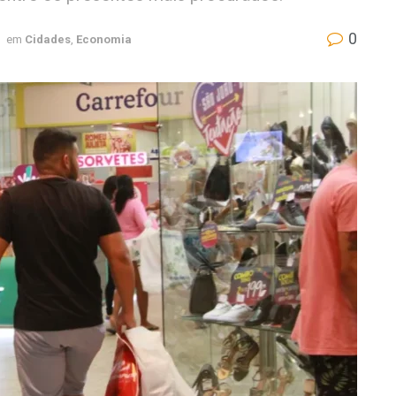
0
em
Cidades
,
Economia