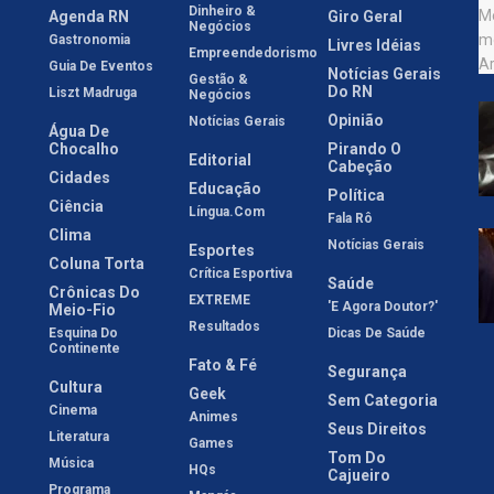
Dinheiro &
Agenda RN
Giro Geral
Negócios
Gastronomia
Livres Idéias
Empreendedorismo
Guia De Eventos
Notícias Gerais
Gestão &
Do RN
Liszt Madruga
Negócios
Opinião
Notícias Gerais
Água De
Chocalho
Pirando O
Editorial
Cabeção
Cidades
Educação
Política
Ciência
Língua.com
Fala Rô
Clima
Notícias Gerais
Esportes
Coluna Torta
Crítica Esportiva
Saúde
Crônicas Do
EXTREME
'E Agora Doutor?'
Meio-Fio
Resultados
Esquina Do
Dicas De Saúde
Continente
Fato & Fé
Segurança
Cultura
Geek
Sem Categoria
Cinema
Animes
Seus Direitos
Literatura
Games
Tom Do
Música
HQs
Cajueiro
Programa