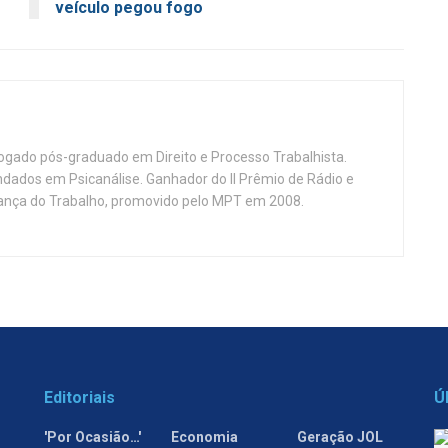
veículo pegou fogo
vogado pós-graduado em Direito e Processo Trabalhista.
ndados em Psicanálise. Ganhador do II Prêmio de Rádio e
nça do Trabalho, promovido pelo MPT em 2008.
Editoriais
Ú
'Por Ocasião…'
Economia
Geração JOL