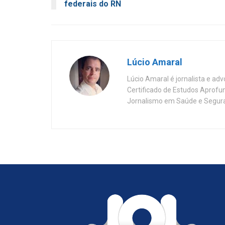
federais do RN
Lúcio Amaral
Lúcio Amaral é jornalista e ad
Certificado de Estudos Aprofu
Jornalismo em Saúde e Segura