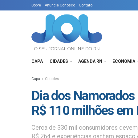
Sobre
Anuncie Conosco
Contato
CAPA
CIDADES
AGENDA RN
ECONOMIA
Capa
Cidades
Dia dos Namorados 
R$ 110 milhões em 
Cerca de 330 mil consumidores devem i
R$ 264 e experiências ganham espaço 