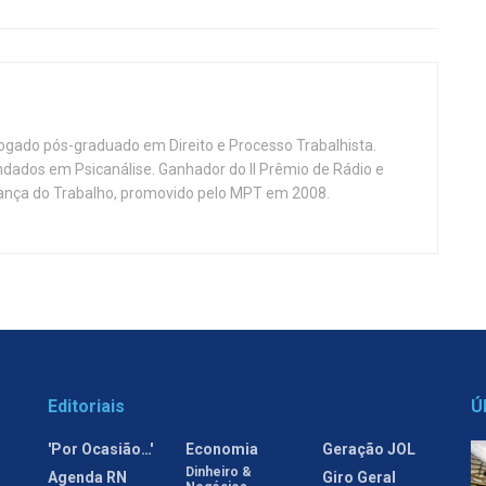
vogado pós-graduado em Direito e Processo Trabalhista.
ndados em Psicanálise. Ganhador do II Prêmio de Rádio e
nça do Trabalho, promovido pelo MPT em 2008.
Editoriais
Ú
'Por Ocasião…'
Economia
Geração JOL
Dinheiro &
Agenda RN
Giro Geral