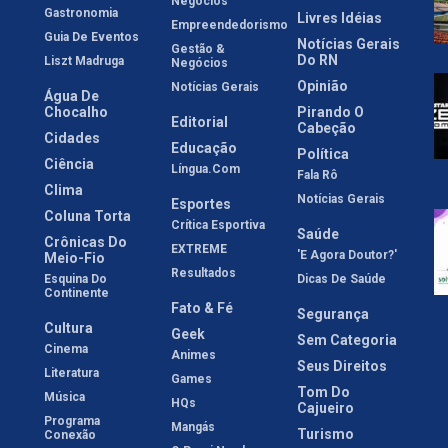
Negócios
Gastronomia
Livres Idéias
Empreendedorismo
Guia De Eventos
Notícias Gerais
Gestão &
Do RN
Liszt Madruga
Negócios
Opinião
Notícias Gerais
Água De
Chocalho
Pirando O
Editorial
Cabeção
Cidades
Educação
Política
Ciência
Língua.com
Fala Rô
Clima
Notícias Gerais
Esportes
Coluna Torta
Crítica Esportiva
Saúde
Crônicas Do
EXTREME
'E Agora Doutor?'
Meio-Fio
Resultados
Esquina Do
Dicas De Saúde
Continente
Fato & Fé
Segurança
Cultura
Geek
Sem Categoria
Cinema
Animes
Seus Direitos
Literatura
Games
Tom Do
Música
HQs
Cajueiro
Programa
Mangás
Turismo
Conexão