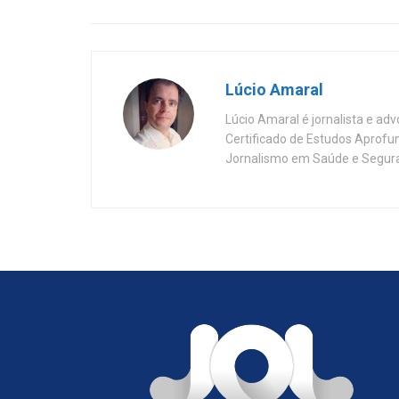
Lúcio Amaral
Lúcio Amaral é jornalista e ad
Certificado de Estudos Aprofu
Jornalismo em Saúde e Segura